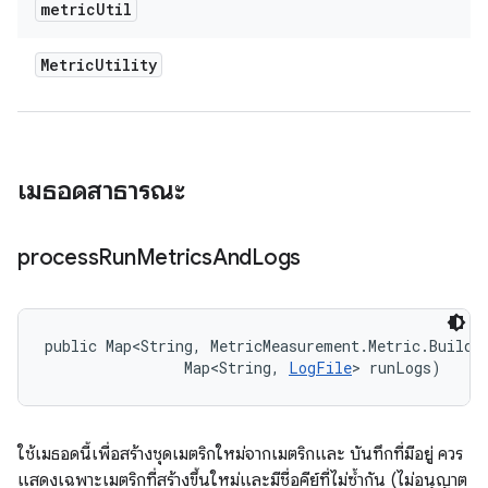
metric
Util
Metric
Utility
เมธอดสาธารณะ
process
Run
Metrics
And
Logs
public Map<String, MetricMeasurement.Metric.Builder
                Map<String, 
LogFile
> runLogs)
ใช้เมธอดนี้เพื่อสร้างชุดเมตริกใหม่จากเมตริกและ บันทึกที่มีอยู่ ควร
แสดงเฉพาะเมตริกที่สร้างขึ้นใหม่และมีชื่อคีย์ที่ไม่ซ้ำกัน (ไม่อนุญาต