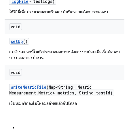
Log
File
> test
Logs)
ใช้วิธีนี้เพื่อประมวลผลเมตริกและบันทึกจากแต่ละการทดสอบ
void
set
Up
()
ลบล้างเมธอดนี้ในตัวประมวลผลภายหลังของงานย่อยเพื่อเริ่มต้นก่อน
การทดสอบจะทำงาน
void
write
Metric
File
(Map<String
,
Metric
Measurement
.
Metric> metrics
,
String test
Id)
เขียนเมตริกลงในไฟล์ผลลัพธ์แล้วอัปโหลด