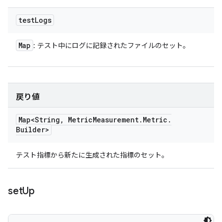
test
Logs
Map
: テスト中にログに記録されたファイルのセット。
戻り値
Map<String
,
Metric
Measurement
.
Metric
.
Builder>
テスト指標から新たに生成された指標のセット。
set
Up