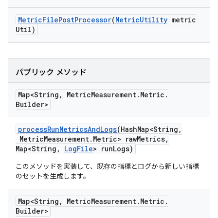
Metric
File
Post
Processor
(
Metric
Utility
metric
Util)
パブリック メソッド
Map<String
,
Metric
Measurement
.
Metric
.
Builder>
process
Run
Metrics
And
Logs
(Hash
Map<String
,
Metric
Measurement
.
Metric> raw
Metrics
,
Map<String
,
Log
File
> run
Logs)
このメソッドを実装して、既存の指標とログから新しい指標
のセットを生成します。
Map<String
,
Metric
Measurement
.
Metric
.
Builder>