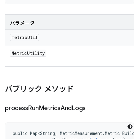
パラメータ
metric
Util
Metric
Utility
パブリック メソッド
process
Run
Metrics
And
Logs
public Map<String, MetricMeasurement.Metric.Builder