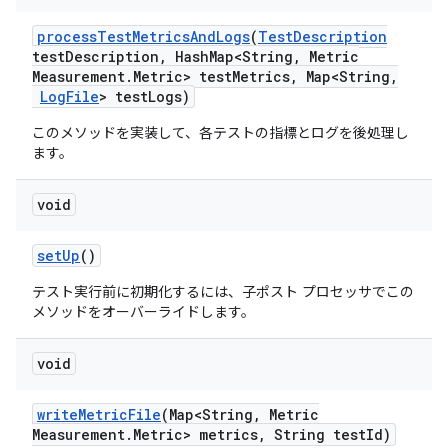
process
Test
Metrics
And
Logs
(
Test
Description
test
Description
,
Hash
Map<String
,
Metric
Measurement
.
Metric> test
Metrics
,
Map<String
,
Log
File
> test
Logs)
このメソッドを実装して、各テストの指標とログを後処理し
ます。
void
set
Up
()
テスト実行前に初期化するには、子ポスト プロセッサでこの
メソッドをオーバーライドします。
void
write
Metric
File
(Map<String
,
Metric
Measurement
.
Metric> metrics
,
String test
Id)