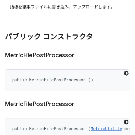
指標を結果ファイルに書き込み、アップロードします。
パブリック コンストラクタ
Metric
File
Post
Processor
public MetricFilePostProcessor ()
Metric
File
Post
Processor
public MetricFilePostProcessor (
MetricUtility
 metr