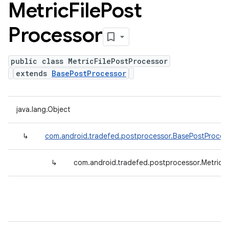
Metric
File
Post
Processor
public class MetricFilePostProcessor
extends
BasePostProcessor
java.lang.Object
↳
com.android.tradefed.postprocessor.BasePostProces
↳
com.android.tradefed.postprocessor.MetricFi