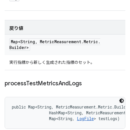
戻り値
Map<String
,
Metric
Measurement
.
Metric
.
Builder>
実行指標から新しく生成された指標のセット。
process
Test
Metrics
And
Logs
public Map<String, MetricMeasurement.Metric.Builde
                HashMap<String, MetricMeasurement.M
                Map<String, 
LogFile
> testLogs)