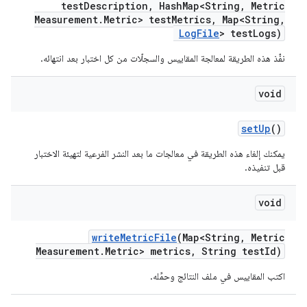
test
Description
,
Hash
Map<String
,
Metric
Measurement
.
Metric> test
Metrics
,
Map<String
,
Log
File
> test
Logs)
نفِّذ هذه الطريقة لمعالجة المقاييس والسجلّات من كل اختبار بعد انتهائه.
void
set
Up
()
يمكنك إلغاء هذه الطريقة في معالجات ما بعد النشر الفرعية لتهيئة الاختبار
قبل تنفيذه.
void
write
Metric
File
(Map<String
,
Metric
Measurement
.
Metric> metrics
,
String test
Id)
اكتب المقاييس في ملف النتائج وحمِّله.