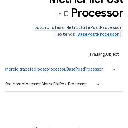
Processor
public class MetricFilePostProcessor
extends
BasePostProcessor
java.lang.Object
m.android.tradefed.postprocessor.BasePostProcessor
↳
adefed.postprocessor.MetricFilePostProcessor
↳