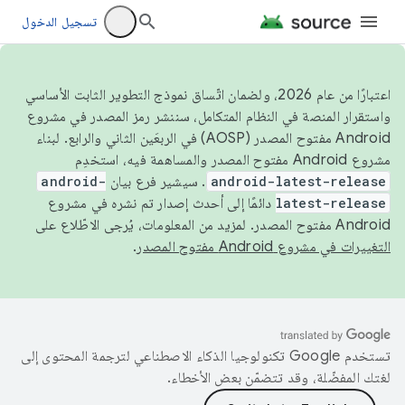
تسجيل الدخول
اعتبارًا من عام 2026، ولضمان اتّساق نموذج التطوير الثابت الأساسي
واستقرار المنصة في النظام المتكامل، سننشر رمز المصدر في مشروع
Android مفتوح المصدر (AOSP) في الربعَين الثاني والرابع. لبناء
مشروع Android مفتوح المصدر والمساهمة فيه، استخدِم
android-latest-release
. سيشير فرع بيان
android-
latest-release
دائمًا إلى أحدث إصدار تم نشره في مشروع
Android مفتوح المصدر. لمزيد من المعلومات، يُرجى الاطّلاع على
التغييرات في مشروع Android مفتوح المصدر
.
تستخدم Google تكنولوجيا الذكاء الاصطناعي لترجمة المحتوى إلى
لغتك المفضّلة، وقد تتضمّن بعض الأخطاء.