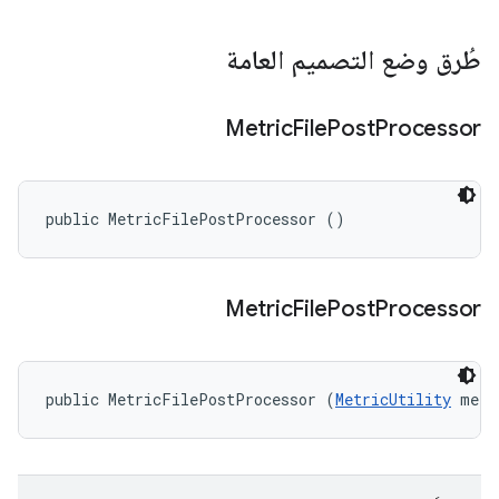
طُرق وضع التصميم العامة
Metric
File
Post
Processor
public MetricFilePostProcessor ()
Metric
File
Post
Processor
public MetricFilePostProcessor (
MetricUtility
 metr