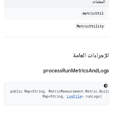
المعلَمات
metric
Util
Metric
Utility
الإجراءات العامة
process
Run
Metrics
And
Logs
public Map<String, MetricMeasurement.Metric.Builder
                Map<String, 
LogFile
> runLogs)