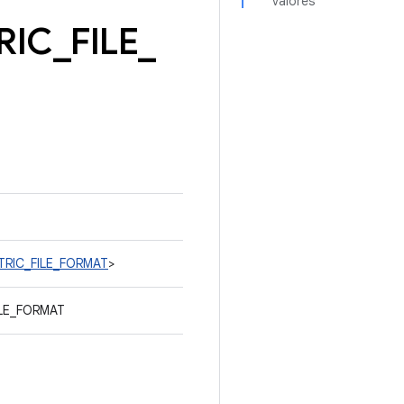
valores
RIC
_
FILE
_
ETRIC_FILE_FORMAT
>
ILE_FORMAT