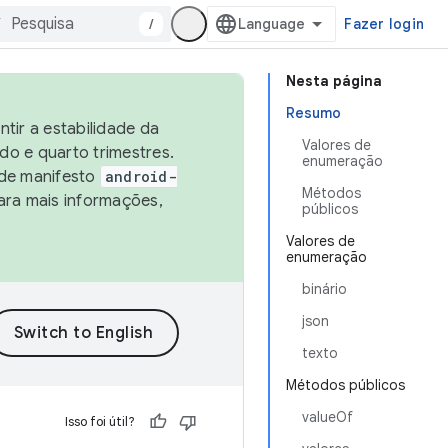
/
Fazer login
Nesta página
Resumo
tir a estabilidade da
Valores de
o e quarto trimestres.
enumeração
 de manifesto
android-
Métodos
ara mais informações,
públicos
Valores de
enumeração
binário
json
texto
Métodos públicos
valueOf
Isso foi útil?