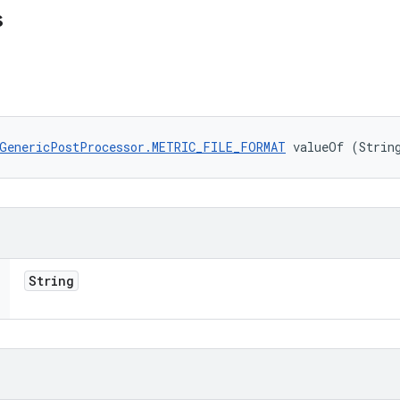
s
GenericPostProcessor.METRIC_FILE_FORMAT
 valueOf (Strin
String