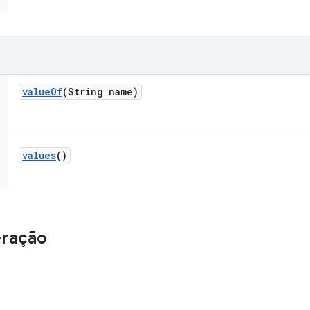
value
Of
(String name)
values
()
eração