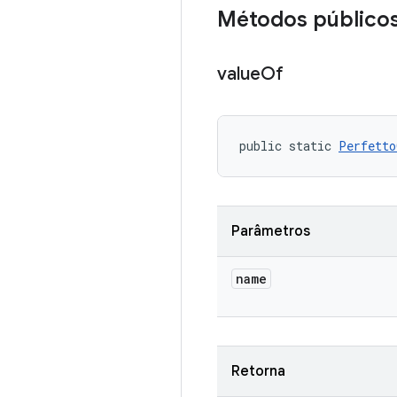
Métodos público
value
Of
public static 
Perfetto
Parâmetros
name
Retorna