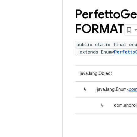
Perfetto
Ge
FORMAT
public static final en
extends Enum<
Perfetto
java.lang.Object
↳
java.lang.Enum<
com
↳
com.androi