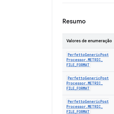
Resumo
Valores de enumeração
Perfetto
Generic
Post
Processor
.
METRIC
_
FILE
_
FORMAT
Perfetto
Generic
Post
Processor
.
METRIC
_
FILE
_
FORMAT
Perfetto
Generic
Post
Processor
.
METRIC
_
FILE
_
FORMAT