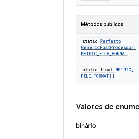
Métodos públicos
static
Perfetto
Generic
Post
Processor
.
METRIC
_
FILE
_
FORMAT
static final
METRIC
_
FILE
_
FORMAT[]
Valores de enum
binário