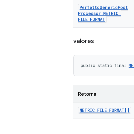
Perfetto
Generic
Post
Processor
.
METRIC
_
FILE
_
FORMAT
valores
public static final 
ME
Retorna
METRIC
_
FILE
_
FORMAT[]