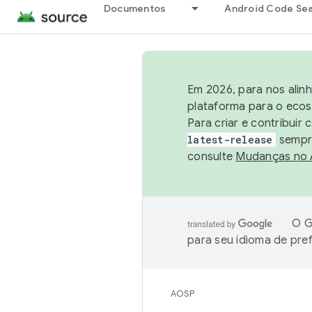
Documentos
Android Code Se
Em 2026, para nos alin
plataforma para o ecos
Para criar e contribuir
latest-release
sempre
consulte
Mudanças no
O G
para seu idioma de pre
AOSP