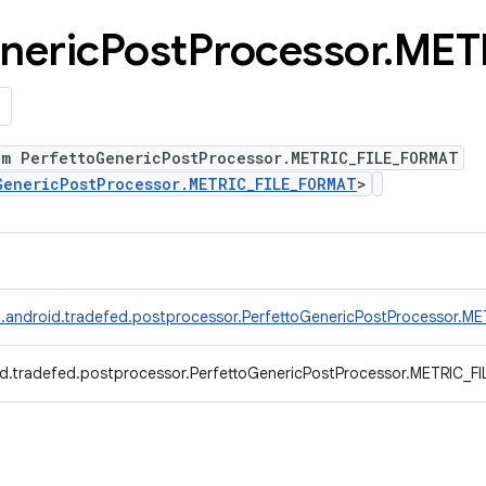
neric
Post
Processor
.
MET
um PerfettoGenericPostProcessor.METRIC_FILE_FORMAT
GenericPostProcessor.METRIC_FILE_FORMAT
>
.android.tradefed.postprocessor.PerfettoGenericPostProcessor.M
d.tradefed.postprocessor.PerfettoGenericPostProcessor.METRIC_F