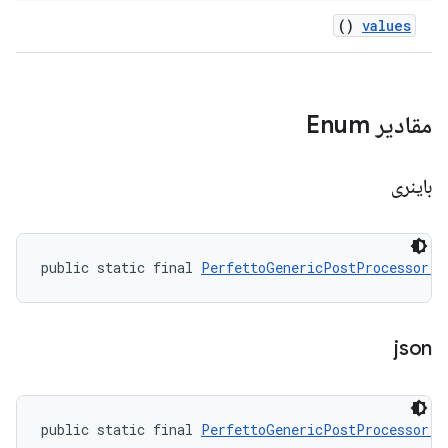
()
values
مقادیر Enum
باینری
public static final 
PerfettoGenericPostProcessor.M
json
public static final 
PerfettoGenericPostProcessor.M