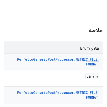
خلاصه
مقادیر Enum
Perfetto
Generic
Post
Processor
.
METRIC
_
FILE
_
FORMAT
binary
Perfetto
Generic
Post
Processor
.
METRIC
_
FILE
_
FORMAT