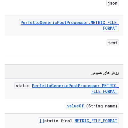
json
Perfetto
Generic
Post
Processor
.
METRIC
_
FILE
_
FORMAT
text
روش های عمومی
static
Perfetto
Generic
Post
Processor
.
METRIC
_
FILE
_
FORMAT
value
Of
(String name)
static final
METRIC
_
FILE
_
FORMAT[]