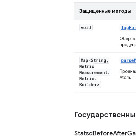
Защищенные методы
void
log
Fo
Обертк
предуп
Map<String
,
parse
Metric
Проана
Measurement
.
Atom.
Metric
.
Builder>
Государственны
Statsd
Before
After
Ga