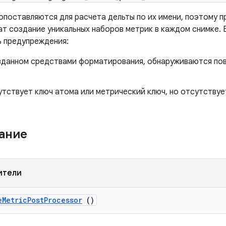
опоставляются для расчета дельты по их имени, поэтому п
 создание уникальных наборов метрик в каждом снимке. 
ь предупреждения:
озданном средствами форматирования, обнаруживаются п
тствует ключ атома или метрический ключ, но отсутствует
жание
ители
e
Metric
Post
Processor
()