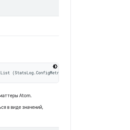
tList (StatsLog.ConfigMetricsReportList reportList)
рматтеры Atom.
ся в виде значений,