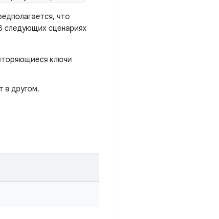
редполагается, что
В следующих сценариях
овторяющиеся ключи
 в другом.