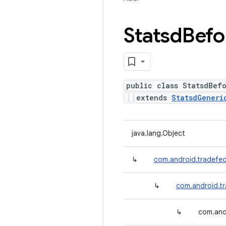
Statsd
Befo
public class StatsdBef
extends
StatsdGeneri
java.lang.Object
↳
com.android.tradefe
↳
com.android.t
↳
com.and