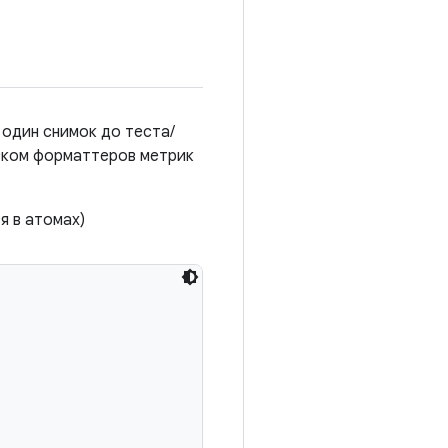
один снимок до теста/
иском форматтеров метрик
я в атомах)