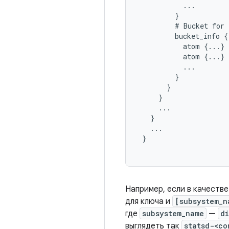
           ...

         }

         # Bucket for 
         bucket_info {

           atom {...}

           atom {...}

           ...

         }

       }

     }

     ...

   }

   ...

 }

Например, если в качеств
для ключа и
[subsystem_n
где
subsystem_name
—
d
выглядеть так
statsd-<co