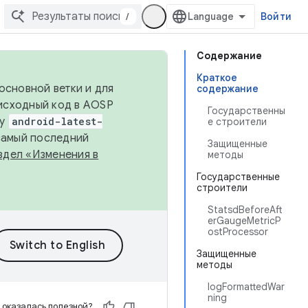
/
Войти
Содержание
Краткое
основной ветки и для
содержание
исходный код в AOSP
Государственны
ку
android-latest-
е строители
 самый последний
Защищенные
здел «Изменения в
методы
Государственные
строители
StatsdBeforeAft
erGaugeMetricP
ostProcessor
Защищенные
методы
logFormattedWar
ning
 оказалась полезной?