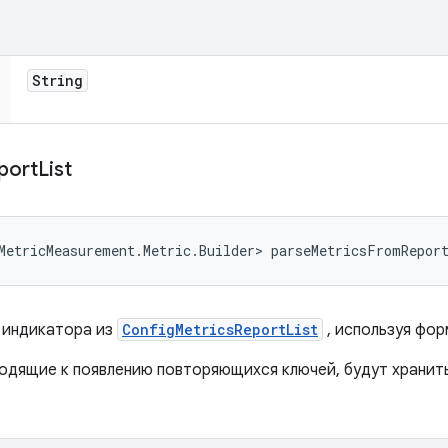
String
port
List
MetricMeasurement.Metric.Builder> parseMetricsFromRepor
 индикатора из
ConfigMetricsReportList
, используя фо
одящие к появлению повторяющихся ключей, будут хранить