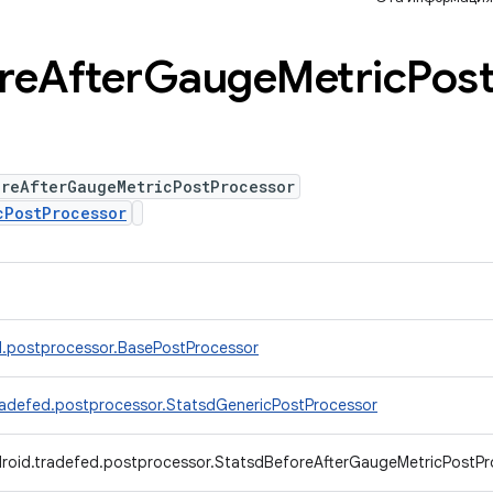
re
After
Gauge
Metric
Pos
oreAfterGaugeMetricPostProcessor
cPostProcessor
d.postprocessor.BasePostProcessor
radefed.postprocessor.StatsdGenericPostProcessor
roid.tradefed.postprocessor.StatsdBeforeAfterGaugeMetricPostPr