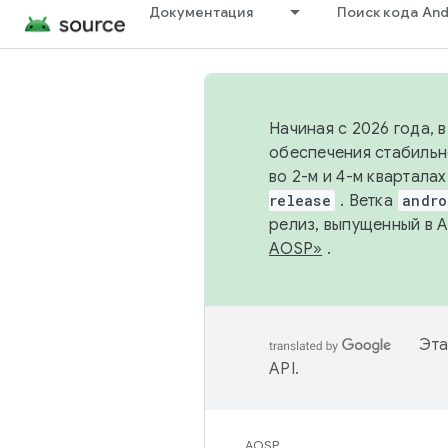
Документация
Поиск кода And
Начиная с 2026 года, 
обеспечения стабильн
во 2-м и 4-м квартала
release
. Ветка
andro
релиз, выпущенный в 
AOSP»
.
Эта
API
.
AOSP