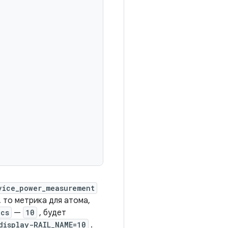
vice_power_measurement
, то метрика для атома,
ecs
—
10
, будет
display-RAIL_NAME=10
.