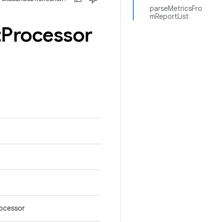
parseMetricsFro
mReportList
t
Processor
ocessor