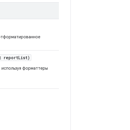
 отформатированное
t report
List)
, используя форматтеры