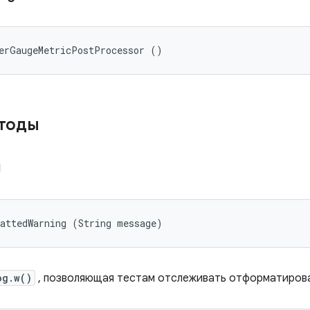
terGaugeMetricPostProcessor ()
етоды
g
mattedWarning (String message)
og.w()
, позволяющая тестам отслеживать отформатиров