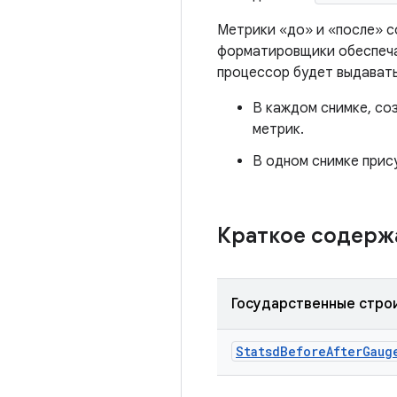
Метрики «до» и «после» с
форматировщики обеспечат
процессор будет выдават
В каждом снимке, с
метрик.
В одном снимке прису
Краткое содер
Государственные стро
Statsd
Before
After
Gaug