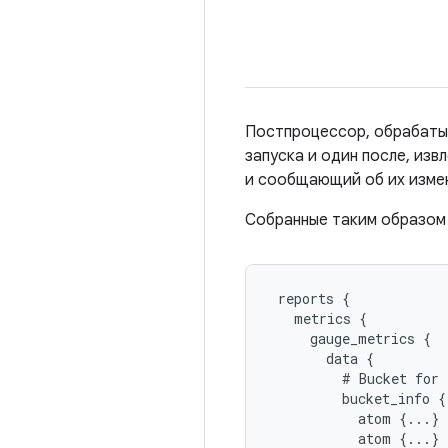
Постпроцессор, обрабатыв
запуска и один после, из
и сообщающий об их изме
Собранные таким образом 
 reports {

   metrics {

     gauge_metrics {

       data {

         # Bucket for 
         bucket_info {

           atom {...}

           atom {...}
