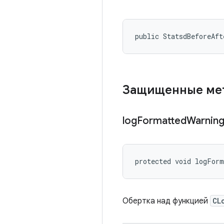
public StatsdBeforeAf
Защищенные м
log
Formatted
Warnin
protected void logFor
Обертка над функцией
CL