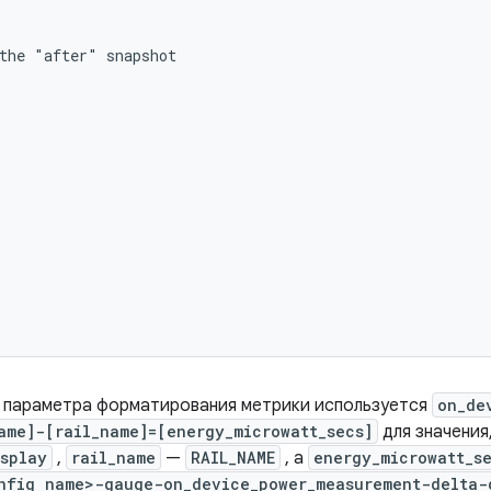
the "after" snapshot

е параметра форматирования метрики используется
on_de
ame]-[rail_name]=[energy_microwatt_secs]
для значения
isplay
,
rail_name
—
RAIL_NAME
, а
energy_microwatt_s
nfig name>-gauge-on_device_power_measurement-delta-