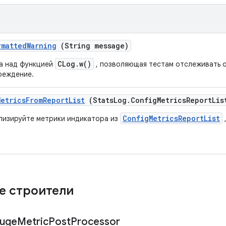
rmatted
Warning
(String message)
CLog.w()
а над функцией
, позволяющая тестам отслеживать
реждение.
Metrics
From
Report
List
(Stats
Log
.
Config
Metrics
Report
Lis
ConfigMetricsReportList
лизируйте метрики индикатора из
е строители
uge
Metric
Post
Processor