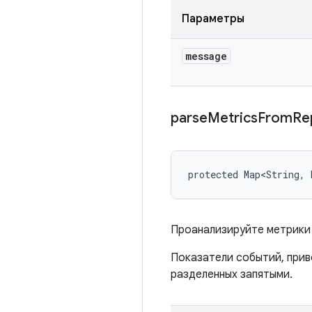
Параметры
message
parse
Metrics
From
Re
protected Map<String, 
Проанализируйте метрики
Показатели событий, прив
разделенных запятыми.