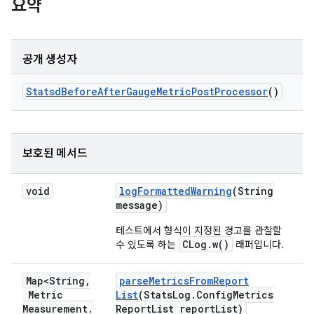
요약
공개 생성자
Statsd
Before
After
Gauge
Metric
Post
Processor
()
보호된 메서드
void
log
Formatted
Warning
(String
message)
테스트에서 형식이 지정된 경고를 관찰할
CLog.w()
수 있도록 하는
래퍼입니다.
Map<String
,
parse
Metrics
From
Report
Metric
List
(Stats
Log
.
Config
Metrics
Measurement
.
Report
List report
List)