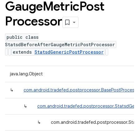
Gauge
Metric
Post
Processor
public class
StatsdBeforeAfterGaugeMetricPostProcessor
extends
StatsdGenericPostProcessor
java.lang.Object
↳
com.android.tradefed.postprocessor.BasePostProcesso
↳
com.android.tradefed.postprocessor.StatsdGene
↳
com.android.tradefed.postprocessor.Stat