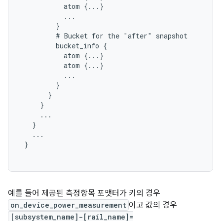
           atom {...}

           ...

         }

         # Bucket for the "after" snapshot

         bucket_info {

           atom {...}

           atom {...}

           ...

         }

       }

     }

     ...

   }

   ...

 }

예를 들어 제공된 측정항목 포맷터가 키의 경우
on_device_power_measurement
이고 값의 경우
[subsystem_name]-[rail_name]=