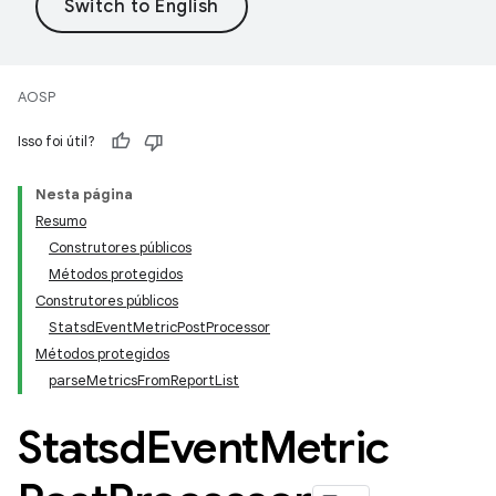
AOSP
Isso foi útil?
Nesta página
Resumo
Construtores públicos
Métodos protegidos
Construtores públicos
StatsdEventMetricPostProcessor
Métodos protegidos
parseMetricsFromReportList
Statsd
Event
Metric