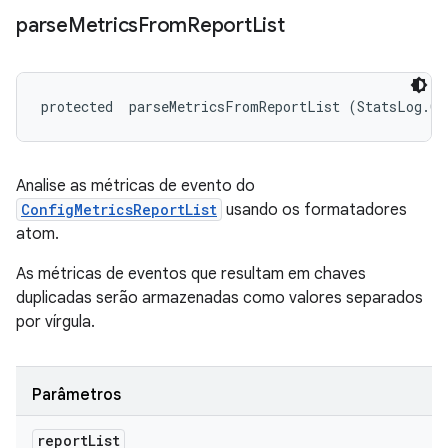
parse
Metrics
From
Report
List
protected 
 parseMetricsFromReportList (StatsLog.Co
Analise as métricas de evento do
ConfigMetricsReportList
usando os formatadores
atom.
As métricas de eventos que resultam em chaves
duplicadas serão armazenadas como valores separados
por vírgula.
Parâmetros
report
List