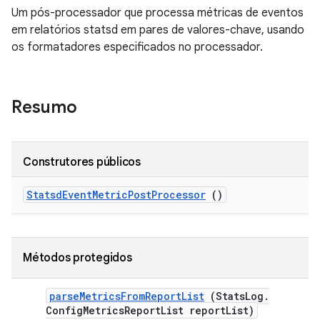
Um pós-processador que processa métricas de eventos
em relatórios statsd em pares de valores-chave, usando
os formatadores especificados no processador.
Resumo
Construtores públicos
Statsd
Event
Metric
Post
Processor
()
Métodos protegidos
parse
Metrics
From
Report
List
(Stats
Log
.
Config
Metrics
Report
List report
List)