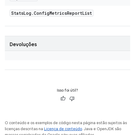
Stats
Log
.
Config
Metrics
Report
List
Devoluções
Isso foi útil?
O conteúdo e os exemplos de código nesta página estão sujeitos às
licenças descritas na
Licença de conteúdo
. Java e OpenJDK são
marcas registradas da Oracle e/ou suas afiliadas.