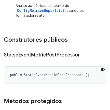
Analise as métricas de evento do
ConfigMetricsReportList
usando os
formatadores atom.
Construtores públicos
Statsd
Event
Metric
Post
Processor
public StatsdEventMetricPostProcessor ()
Métodos protegidos