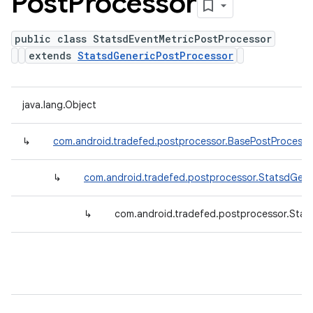
Post
Processor
public class StatsdEventMetricPostProcessor
extends
StatsdGenericPostProcessor
java.lang.Object
↳
com.android.tradefed.postprocessor.BasePostProcesso
↳
com.android.tradefed.postprocessor.StatsdGene
↳
com.android.tradefed.postprocessor.Stat