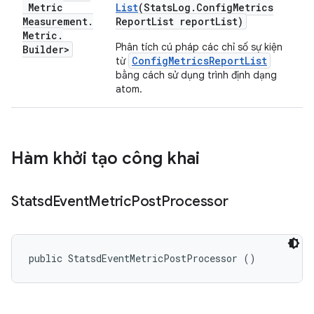
Metric
List
(Stats
Log
.
Config
Metrics
Measurement
.
Report
List report
List)
Metric
.
Phân tích cú pháp các chỉ số sự kiện
Builder>
ConfigMetricsReportList
từ
bằng cách sử dụng trình định dạng
atom.
Hàm khởi tạo công khai
Statsd
Event
Metric
Post
Processor
public StatsdEventMetricPostProcessor ()