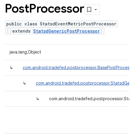
Post
Processor
public class StatsdEventMetricPostProcessor
extends
StatsdGenericPostProcessor
java.lang.Object
↳
com.android.tradefed.postprocessor.BasePostProcesso
↳
com.android.tradefed.postprocessor.StatsdGene
↳
com.android.tradefed.postprocessor.Stat