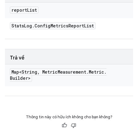
report
List
Stats
Log
.
Config
Metrics
Report
List
Trả về
Map<String
,
Metric
Measurement
.
Metric
.
Builder>
Thông tin này có hữu ích không cho bạn không?