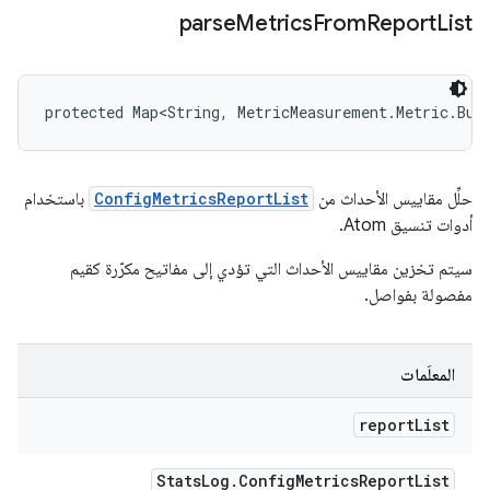
parse
Metrics
From
Report
List
protected Map<String, MetricMeasurement.Metric.Bui
حلِّل مقاييس الأحداث من
ConfigMetricsReportList
باستخدام
أدوات تنسيق Atom.
سيتم تخزين مقاييس الأحداث التي تؤدي إلى مفاتيح مكرّرة كقيم
مفصولة بفواصل.
المعلَمات
report
List
Stats
Log
.
Config
Metrics
Report
List