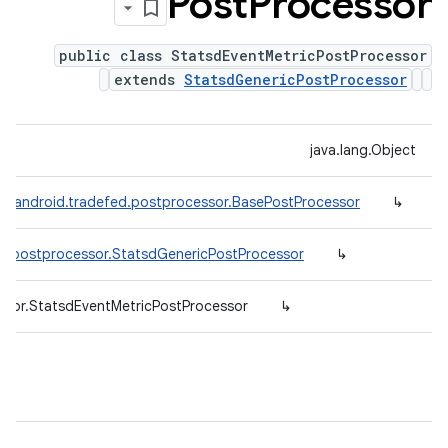
Post
Processor
public class StatsdEventMetricPostProcessor
extends
StatsdGenericPostProcessor
java.lang.Object
m.android.tradefed.postprocessor.BasePostProcessor
↳
d.postprocessor.StatsdGenericPostProcessor
↳
ssor.StatsdEventMetricPostProcessor
↳