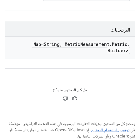
المرتجعات
Map<String
,
Metric
Measurement
.
Metric
.
Builder>
هل كان المحتوى مفيدًا؟
يخضع كل من المحتوى وعيّنات التعليمات البرمجية في هذه الصفحة للتراخيص الموضحّة
في
ترخيص استخدام المحتوى
. إنّ Java وOpenJDK هما علامتان تجاريتان مسجَّلتان
لشركة Oracle و/أو الشركات التابعة لها.