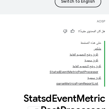
AOSP
هل كان المحتوى مفيدًا؟
على هذه الصفحة
ملخّص
طُرق وضع التصميم العامة
طُرق محمية
طُرق وضع التصميم العامة
StatsdEventMetricPostProcessor
طُرق محمية
parseMetricsFromReportList
Statsd
Event
Metric