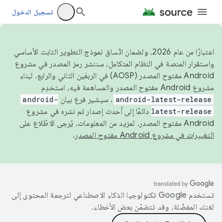
تسجيل الدخول
اعتبارًا من عام 2026، ولضمان اتّساق نموذج التطوير الثابت الأساسي
واستقرار المنصة في النظام المتكامل، سننشر رمز المصدر في مشروع
Android مفتوح المصدر (AOSP) في الربعَين الثاني والرابع. لبناء
مشروع Android مفتوح المصدر والمساهمة فيه، استخدِم
android-latest-release
. سيشير فرع بيان
android-
latest-release
دائمًا إلى أحدث إصدار تم نشره في مشروع
Android مفتوح المصدر. لمزيد من المعلومات، يُرجى الاطّلاع على
التغييرات في مشروع Android مفتوح المصدر
.
تستخدم Google تكنولوجيا الذكاء الاصطناعي لترجمة المحتوى إلى
لغتك المفضّلة، وقد تتضمّن بعض الأخطاء.