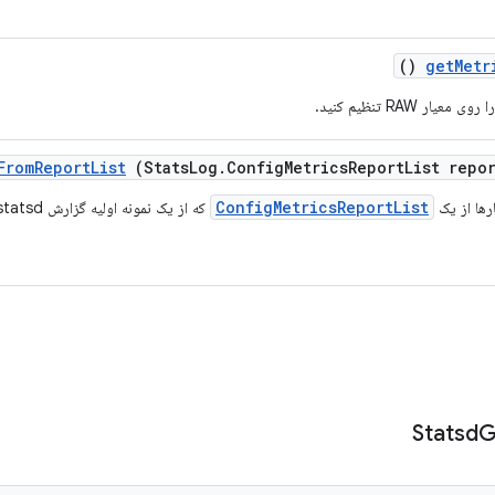
()
get
Metr
معیار RAW تنظیم کنید.
From
Report
List
(Stats
Log
.
Config
Metrics
Report
List repo
ConfigMetricsReportList
رها از یک
که از یک نمونه اولیه گزارش statsd خوانده شده است.
Statsd
G