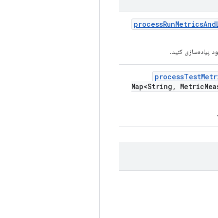
process
Run
Metrics
And
 پیاده‌سازی کنید.
process
Test
Metr
Map<String
,
Metric
Mea