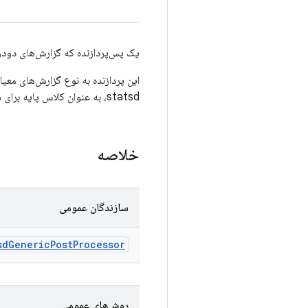
یک پس‌پردازنده که گزارش‌های دودویی proto statsd را با گسترش گزارش به صورت یک ساختار درختی، به جفت‌های کلید-مقدار 
این پردازنده به نوع گزارش‌های معی
statsd، به عنوان کلاس پایه برای سایر پردازنده‌های پست statsd عمل می‌کند.
خلاصه
سازندگان عمومی
sd
Generic
Post
Processor
روش‌های عمومی