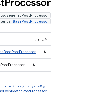
t
Processor
atsdGenericPostProcessor
xtends
BasePostProcessor
شیء جاوا
or.BasePostProcessor
↳
cPostProcessor
↳
زیرکلاس‌های مستقیم شناخته‌شده
sdEventMetricPostProcessor