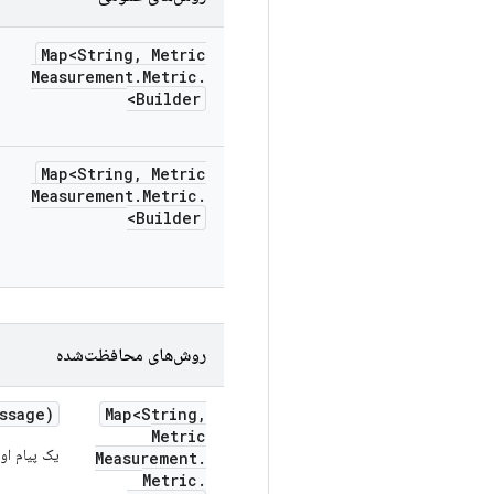
Map<String
,
Metric
Measurement
.
Metric
.
Builder>
Map<String
,
Metric
Measurement
.
Metric
.
Builder>
روش‌های محافظت‌شده
ssage)
Map<String
,
Metric
یک پیام اول
Measurement
.
Metric
.