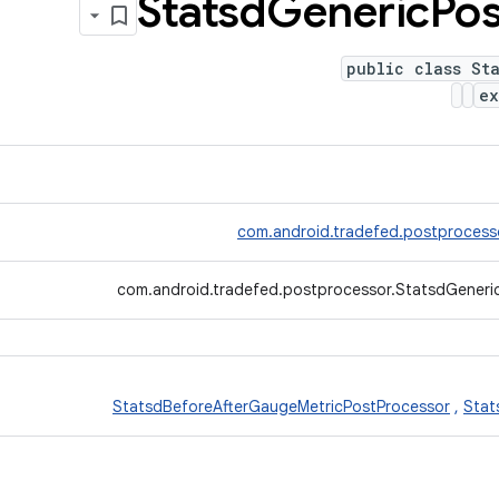
Statsd
Generic
Pos
public class St
e
com.android.tradefed.postprocess
com.android.tradefed.postprocessor.StatsdGeneri
StatsdBeforeAfterGaugeMetricPostProcessor
,
Stat