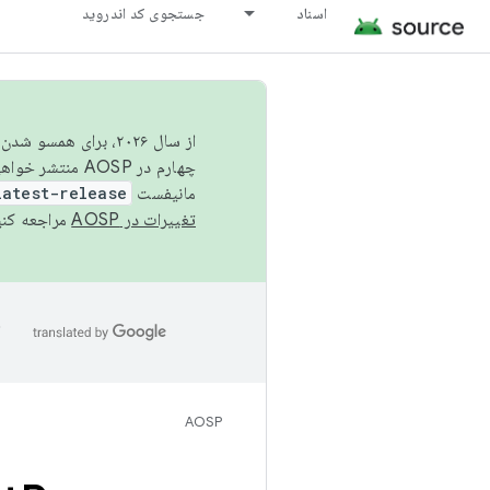
اسناد
جستجوی کد اندروید
از سال ۲۰۲۶، برای ه
چهارم در AOSP منتشر خواهیم کرد. برای ساخت و مشارکت در AOSP،
مانیفست
latest-release
تغییرات در AOSP
مراجعه کنی
ا
AOSP