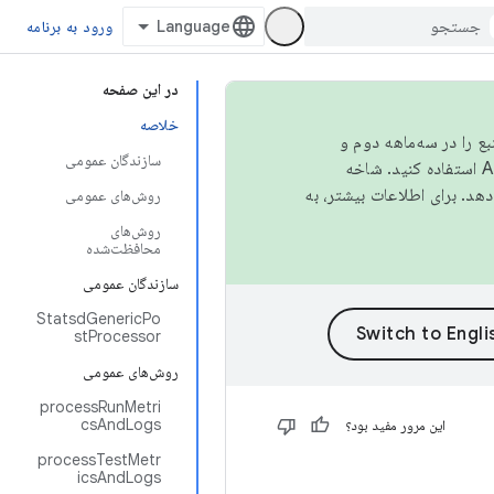
ورود به برنامه
در این صفحه
خلاصه
نبع را در سه‌ماهه دوم و
سازندگان عمومی
استفاده کنید. شاخه
روش‌های عمومی
روش‌های
محافظت‌شده
سازندگان عمومی
StatsdGenericPo
stProcessor
روش‌های عمومی
processRunMetri
csAndLogs
این مرور مفید بود؟
processTestMetr
icsAndLogs