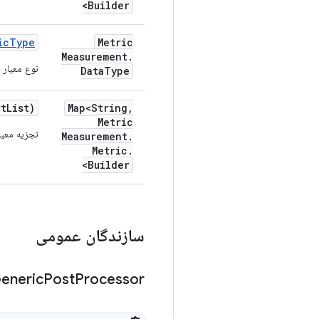
Builder>
ic
Type
Metric
Measurement
.
نوع معیار را روی 
Data
Type
rt
List)
Map<String
,
Metric
تجزیه معیا
Measurement
.
Metric
.
Builder>
سازندگان عمومی
eneric
Post
Processor