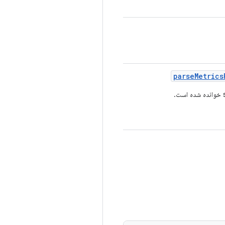
parse
Metrics