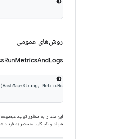
روش‌های عمومی
ss
Run
Metrics
And
Logs
(HashMap<String, MetricMeasurement.Metric> rawMetrics, 

این متد را به منظور تولید مجموعه‌ا
شوند و نام کلید منحصر به فرد داش