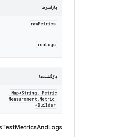
پارامترها
raw
Metrics
run
Logs
بازگشت‌ها
Map<String
,
Metric
Measurement
.
Metric
.
Builder>
s
Test
Metrics
And
Logs