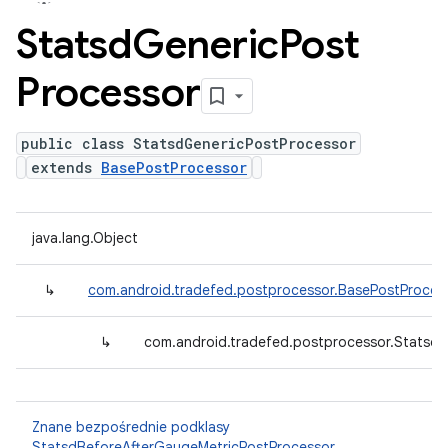
Statsd
Generic
Post
Processor
public class StatsdGenericPostProcessor
extends
BasePostProcessor
java.lang.Object
↳
com.android.tradefed.postprocessor.BasePostProces
↳
com.android.tradefed.postprocessor.Statsd
Znane bezpośrednie podklasy
StatsdBeforeAfterGaugeMetricPostProcessor
,