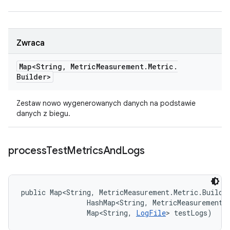
Zwraca
Map<String
,
Metric
Measurement
.
Metric
.
Builder>
Zestaw nowo wygenerowanych danych na podstawie
danych z biegu.
process
Test
Metrics
And
Logs
public Map<String, MetricMeasurement.Metric.Builde
                HashMap<String, MetricMeasurement.M
                Map<String, 
LogFile
> testLogs)