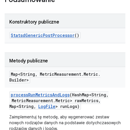
Konstruktory publiczne
Statsd
Generic
Post
Processor
()
Metody publiczne
Map<String
,
Metric
Measurement
.
Metric
.
Builder>
process
Run
Metrics
And
Logs
(Hash
Map<String
,
Metric
Measurement
.
Metric> raw
Metrics
,
Map<String
,
Log
File
> run
Logs)
Zaimplementuj tę metodę, aby wygenerować zestaw
nowych rodzajów danych na podstawie dotychczasowych
rodzajów danych i logów.