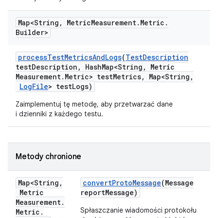
Map<String
,
Metric
Measurement
.
Metric
.
Builder>
process
Test
Metrics
And
Logs
(
Test
Description
test
Description
,
Hash
Map<String
,
Metric
Measurement
.
Metric> test
Metrics
,
Map<String
,
Log
File
> test
Logs)
Zaimplementuj tę metodę, aby przetwarzać dane
i dzienniki z każdego testu.
Metody chronione
Map<String
,
convert
Proto
Message
(Message
Metric
report
Message)
Measurement
.
Spłaszczanie wiadomości protokołu
Metric
.