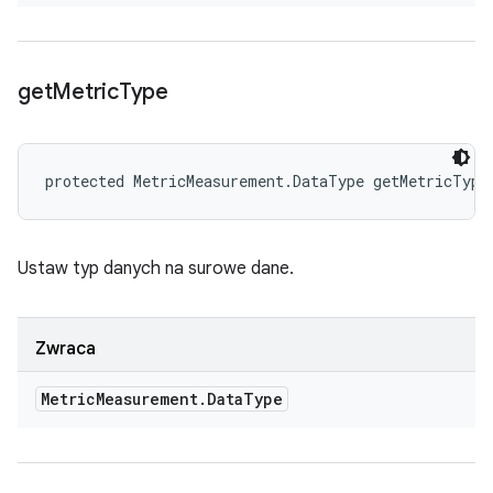
get
Metric
Type
protected MetricMeasurement.DataType getMetricType
Ustaw typ danych na surowe dane.
Zwraca
Metric
Measurement
.
Data
Type