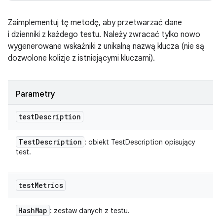
Zaimplementuj tę metodę, aby przetwarzać dane
i dzienniki z każdego testu. Należy zwracać tylko nowo
wygenerowane wskaźniki z unikalną nazwą klucza (nie są
dozwolone kolizje z istniejącymi kluczami).
Parametry
test
Description
Test
Description
: obiekt TestDescription opisujący
test.
test
Metrics
Hash
Map
: zestaw danych z testu.