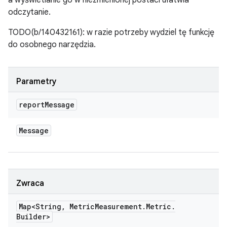
a wyświetlanie go w niezmienionej postaci ułatwia
odczytanie.
TODO(b/140432161): w razie potrzeby wydziel tę funkcję
do osobnego narzędzia.
Parametry
report
Message
Message
Zwraca
Map<String
,
Metric
Measurement
.
Metric
.
Builder>