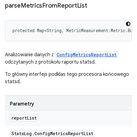
parse
Metrics
From
Report
List
protected Map<String, MetricMeasurement.Metric.Bui
Analizowanie danych z
ConfigMetricsReportList
odczytanych z protokołu raportu statsd.
To główny interfejs podklas tego procesora końcowego
statsd.
Parametry
report
List
Stats
Log
.
Config
Metrics
Report
List