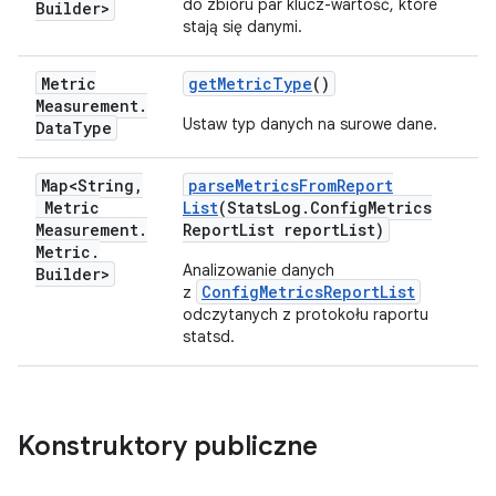
do zbioru par klucz-wartość, które
Builder>
stają się danymi.
Metric
get
Metric
Type
()
Measurement
.
Ustaw typ danych na surowe dane.
Data
Type
Map<String
,
parse
Metrics
From
Report
Metric
List
(Stats
Log
.
Config
Metrics
Measurement
.
Report
List report
List)
Metric
.
Analizowanie danych
Builder>
ConfigMetricsReportList
z
odczytanych z protokołu raportu
statsd.
Konstruktory publiczne