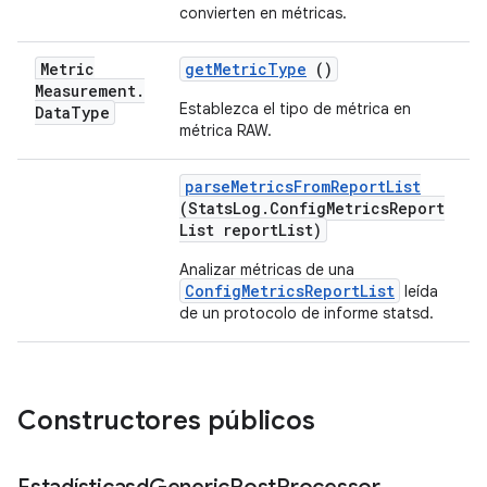
convierten en métricas.
Metric
get
Metric
Type
()
Measurement
.
Establezca el tipo de métrica en
Data
Type
métrica RAW.
parse
Metrics
From
Report
List
(Stats
Log
.
Config
Metrics
Report
List report
List)
Analizar métricas de una
ConfigMetricsReportList
leída
de un protocolo de informe statsd.
Constructores públicos