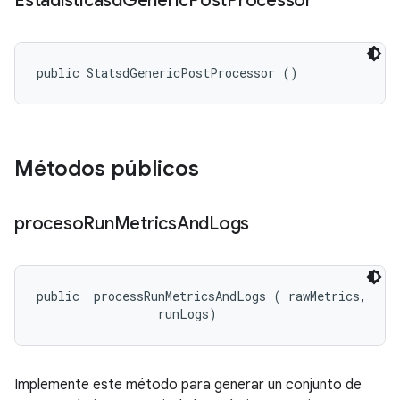
Estadísticasd
Generic
Post
Processor
public StatsdGenericPostProcessor ()
Métodos públicos
proceso
Run
Metrics
And
Logs
public 
 processRunMetricsAndLogs (
 rawMetrics, 

 runLogs)
Implemente este método para generar un conjunto de