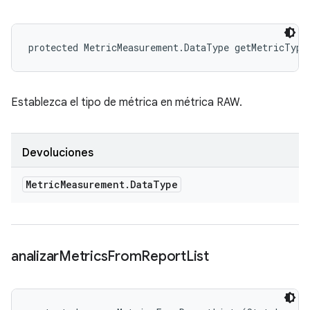
protected MetricMeasurement.DataType getMetricType
Establezca el tipo de métrica en métrica RAW.
Devoluciones
Metric
Measurement
.
Data
Type
analizar
Metrics
From
Report
List