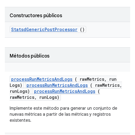
Constructores públicos
Statsd
Generic
Post
Processor
()
Métodos públicos
process
Run
Metrics
And
Logs
( raw
Metrics
,
run
Logs)
processRunMetricsAndLogs
( rawMetrics,
runLogs)
processRunMetricsAndLogs
(
rawMetrics, runLogs)
Implemente este método para generar un conjunto de
nuevas métricas a partir de las métricas y registros
existentes.