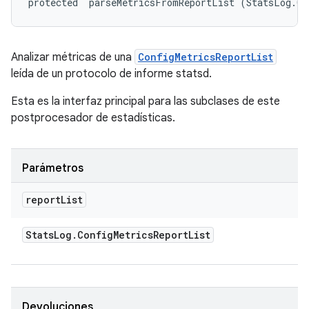
protected 
 parseMetricsFromReportList (StatsLog.Co
Analizar métricas de una
ConfigMetricsReportList
leída de un protocolo de informe statsd.
Esta es la interfaz principal para las subclases de este
postprocesador de estadísticas.
Parámetros
report
List
Stats
Log
.
Config
Metrics
Report
List
Devoluciones