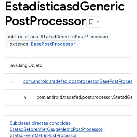
Estadísticasd
Generic
Post
Processor
public class StatsdGenericPostProcessor
extends
BasePostProcessor
java.lang.Objeto
↳
com.android.tradefed.postprocessor.BasePostProcesso
↳
com.android.tradefed.postprocessor.StatsdGene
Subclases directas conocidas
StatsdBeforeAfterGaugeMetricPostProcessor
,
StatsdEventMetricPostProcessor