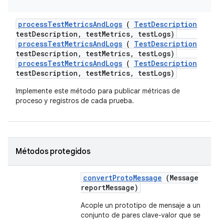
process
Test
Metrics
And
Logs
(
Test
Description
test
Description
,
test
Metrics
,
test
Logs)
processTestMetricsAndLogs
(
TestDescription
testDescription, testMetrics, testLogs)
processTestMetricsAndLogs
(
TestDescription
testDescription, testMetrics, testLogs)
Implemente este método para publicar métricas de
proceso y registros de cada prueba.
Métodos protegidos
convert
Proto
Message
(Message
report
Message)
Acople un prototipo de mensaje a un
conjunto de pares clave-valor que se