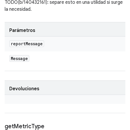
TODO(b/140432161): separe esto en una utilidad si surge
la necesidad.
Parámetros
report
Message
Message
Devoluciones
get
Metric
Type