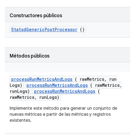
Constructores públicos
Statsd
Generic
Post
Processor
()
Métodos públicos
process
Run
Metrics
And
Logs
( raw
Metrics
,
run
Logs)
processRunMetricsAndLogs
( rawMetrics,
runLogs)
processRunMetricsAndLogs
(
rawMetrics, runLogs)
Implemente este método para generar un conjunto de
nuevas métricas a partir de las métricas y registros
existentes.