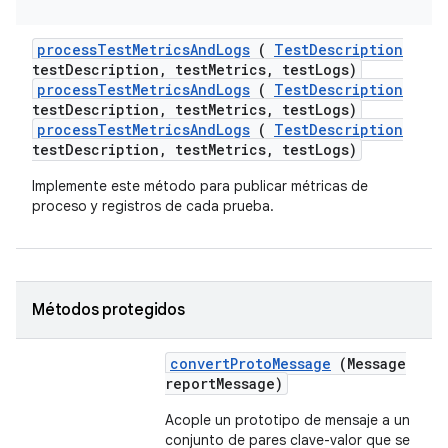
process
Test
Metrics
And
Logs
(
Test
Description
test
Description
,
test
Metrics
,
test
Logs)
processTestMetricsAndLogs
(
TestDescription
testDescription, testMetrics, testLogs)
processTestMetricsAndLogs
(
TestDescription
testDescription, testMetrics, testLogs)
Implemente este método para publicar métricas de
proceso y registros de cada prueba.
Métodos protegidos
convert
Proto
Message
(Message
report
Message)
Acople un prototipo de mensaje a un
conjunto de pares clave-valor que se