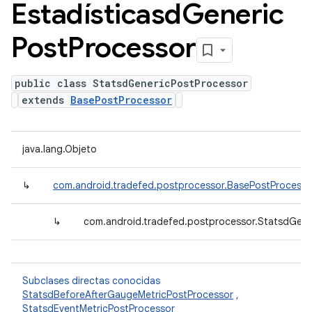
Estadísticasd
Generic
Post
Processor
public class StatsdGenericPostProcessor
extends
BasePostProcessor
java.lang.Objeto
↳
com.android.tradefed.postprocessor.BasePostProcesso
↳
com.android.tradefed.postprocessor.StatsdGene
Subclases directas conocidas
StatsdBeforeAfterGaugeMetricPostProcessor
,
StatsdEventMetricPostProcessor