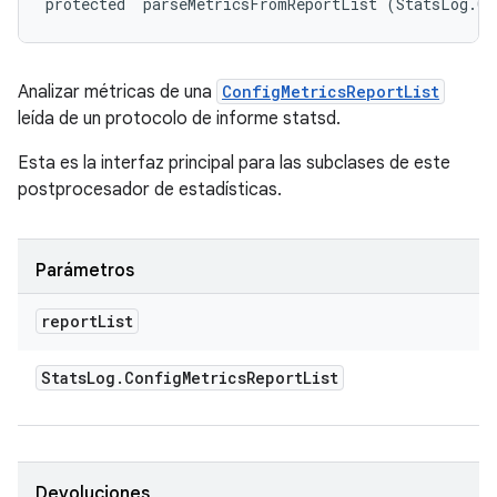
protected 
 parseMetricsFromReportList (StatsLog.Co
Analizar métricas de una
ConfigMetricsReportList
leída de un protocolo de informe statsd.
Esta es la interfaz principal para las subclases de este
postprocesador de estadísticas.
Parámetros
report
List
Stats
Log
.
Config
Metrics
Report
List
Devoluciones