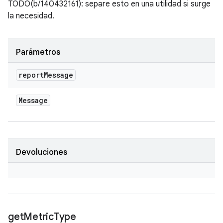
TODO(b/140432161): separe esto en una utilidad si surge
la necesidad.
Parámetros
report
Message
Message
Devoluciones
get
Metric
Type