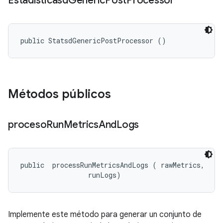
Estadísticasd
Generic
Post
Processor
public StatsdGenericPostProcessor ()
Métodos públicos
proceso
Run
Metrics
And
Logs
public 
 processRunMetricsAndLogs (
 rawMetrics, 

 runLogs)
Implemente este método para generar un conjunto de