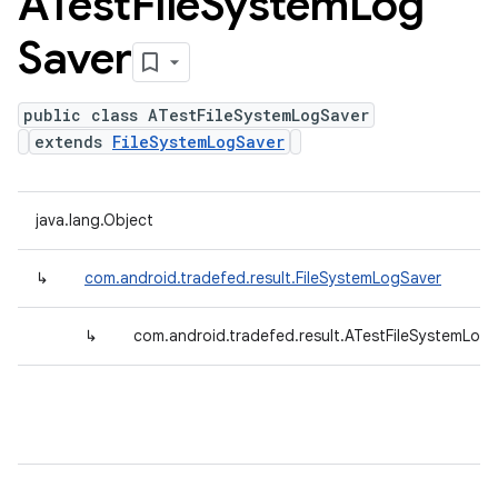
ATest
File
System
Log
Saver
public class ATestFileSystemLogSaver
extends
FileSystemLogSaver
java.lang.Object
↳
com.android.tradefed.result.FileSystemLogSaver
↳
com.android.tradefed.result.ATestFileSystemLog