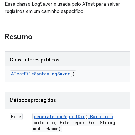
Essa classe LogSaver é usada pelo ATest para salvar
registros em um caminho específico.
Resumo
Construtores públicos
ATest
File
System
Log
Saver
()
Métodos protegidos
File
generate
Log
Report
Dir
(
IBuild
Info
build
Info
,
File report
Dir
,
String
module
Name)