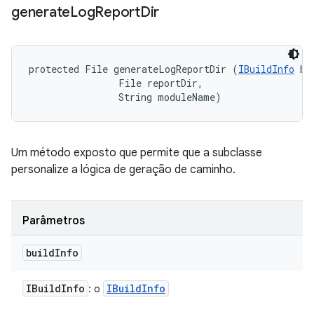
generate
Log
Report
Dir
protected File generateLogReportDir (
IBuildInfo
 bu
                File reportDir, 

                String moduleName)
Um método exposto que permite que a subclasse
personalize a lógica de geração de caminho.
Parâmetros
build
Info
IBuild
Info
IBuild
Info
: o