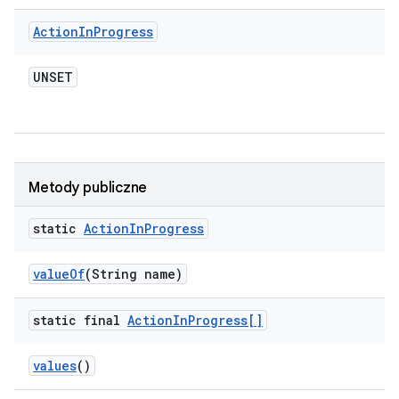
Action
In
Progress
UNSET
Metody publiczne
static
Action
In
Progress
value
Of
(String name)
static final
Action
In
Progress[]
values
()