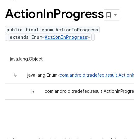
Action
In
Progress
public final enum ActionInProgress
extends Enum<
ActionInProgress
>
java.lang.Object
↳
java.lang.Enum<
com.android.tradefed.result.ActionInP
↳
com.android.tradefed.result.ActionInProgress