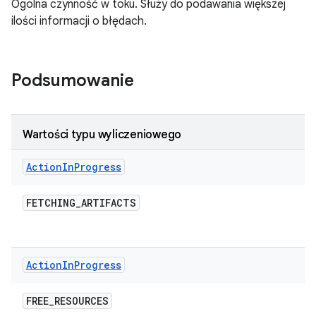
Ogólna czynność w toku. Służy do podawania większej
ilości informacji o błędach.
Podsumowanie
Wartości typu wyliczeniowego
Action
In
Progress
FETCHING
_
ARTIFACTS
Action
In
Progress
FREE
_
RESOURCES