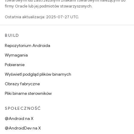
towarowymi lub zastrzeżonymi znakami towarowymi należącymi do
firmy Oracle lub jej podmiotów stowarzyszonych.
Ostatnia aktualizacja: 2025-07-27 UTC.
BUILD
Repozytorium Androida
Wymagania
Pobieranie
Wyświetl podgląd plików binarnych
Obrazy fabryczne
Pliki binarne sterowników
SPOŁECZNOŚĆ
@Android na X
@AndroidDev na X