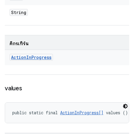
String
คิกรีเทิร์น
Action
In
Progress
values
public static final 
ActionInProgress[]
 values ()