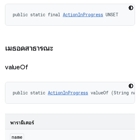
public static final 
ActionInProgress
 UNSET
เมธอดสาธารณะ
value
Of
public static 
ActionInProgress
 valueOf (String nam
พารามิเตอร์
name