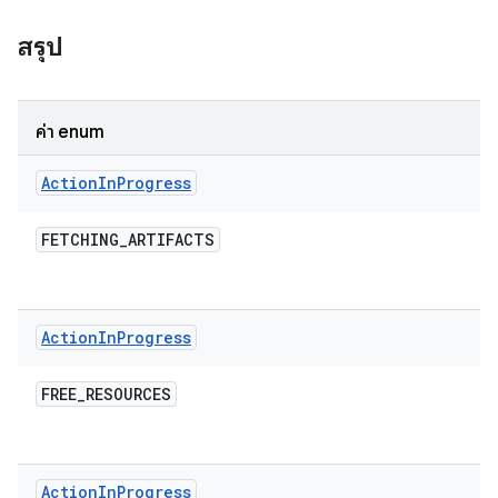
สรุป
ค่า enum
Action
In
Progress
FETCHING
_
ARTIFACTS
Action
In
Progress
FREE
_
RESOURCES
Action
In
Progress