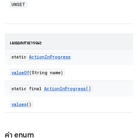
UNSET
เมธอดสาธารณะ
static
Action
In
Progress
value
Of
(String name)
static final
Action
In
Progress[]
values
()
ค่า enum