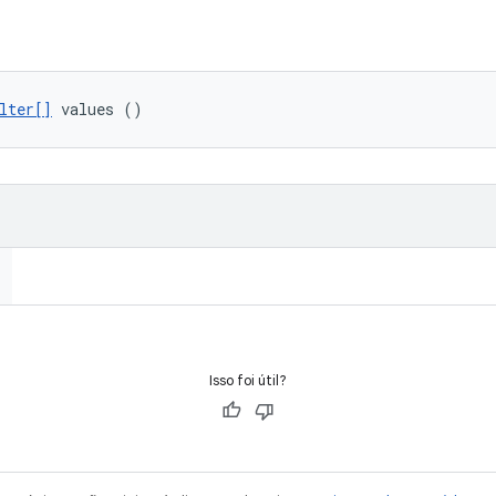
lter[]
 values ()
Isso foi útil?