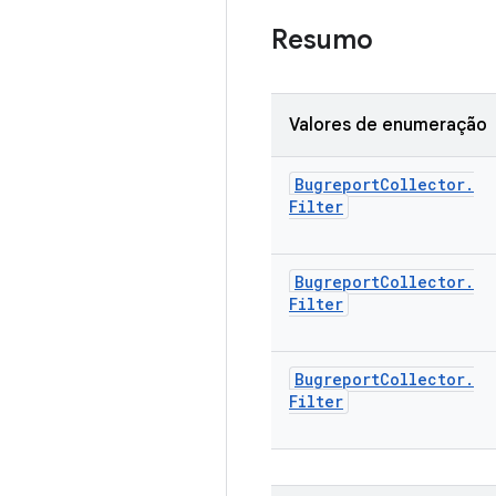
Resumo
Valores de enumeração
Bugreport
Collector
.
Filter
Bugreport
Collector
.
Filter
Bugreport
Collector
.
Filter