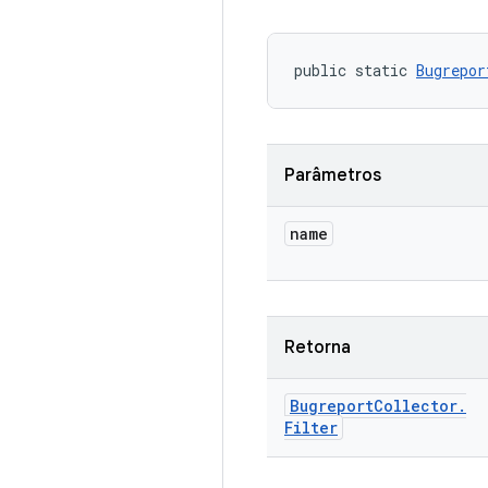
public static 
Bugrepor
Parâmetros
name
Retorna
Bugreport
Collector
.
Filter