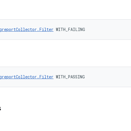
greportCollector.Filter
 WITH_FAILING
greportCollector.Filter
 WITH_PASSING
s