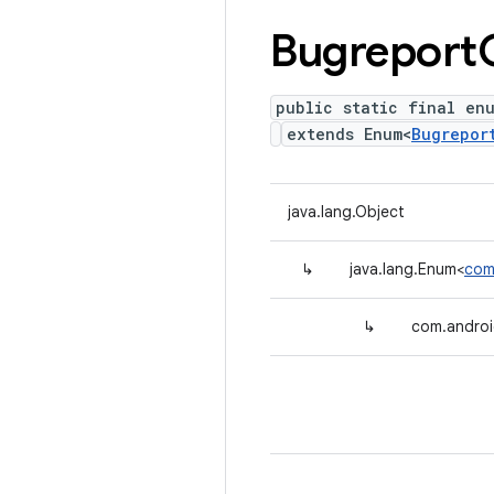
Bugreport
public static final enu
extends Enum<
Bugrepor
java.lang.Object
↳
java.lang.Enum<
com.
↳
com.android