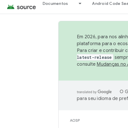
Documentos
Android Code Se
Em 2026, para nos alin
plataforma para o ecos
Para criar e contribuir
latest-release
sempre
consulte
Mudanças no
O G
para seu idioma de pre
AOSP