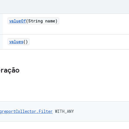
value
Of
(String name)
values
()
eração
greportCollector.Filter
 WITH_ANY