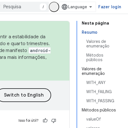
/
Fazer login
Nesta página
Resumo
tir a estabilidade da
Valores de
o e quarto trimestres.
enumeração
 de manifesto
android-
Métodos
ara mais informações,
públicos
Valores de
enumeração
WITH_ANY
WITH_FAILING
WITH_PASSING
Métodos públicos
valueOf
Isso foi útil?