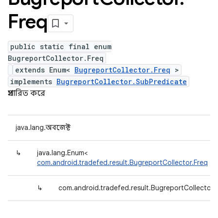
Freq
public static final enum
BugreportCollector.Freq
extends Enum<
BugreportCollector.Freq
>
implements
BugreportCollector.SubPredicate
প্রসারিত করে
java.lang.অবজেক্ট
↳
java.lang.Enum<
com.android.tradefed.result.BugreportCollector.Freq
>
↳
com.android.tradefed.result.BugreportCollector.