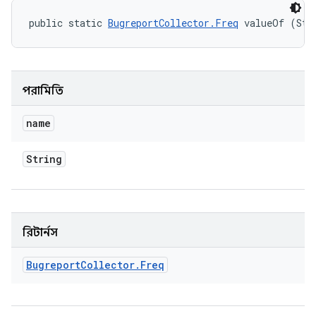
public static 
BugreportCollector.Freq
 valueOf (Str
পরামিতি
name
String
রিটার্নস
Bugreport
Collector
.
Freq