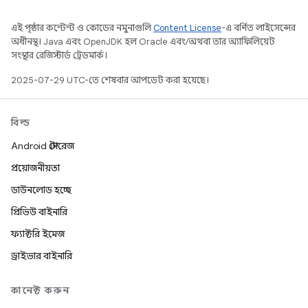
এই পৃষ্ঠার কন্টেন্ট ও কোডের নমুনাগুলি
Content License
-এ বর্ণিত লাইসেন্সের
অধীনস্থ। Java এবং OpenJDK হল Oracle এবং/অথবা তার অ্যাফিলিয়েট
সংস্থার রেজিস্টার্ড ট্রেডমার্ক।
2025-07-29 UTC-তে শেষবার আপডেট করা হয়েছে।
বিল্ড
Android স্টোরেজ
প্রয়োজনীয়তা
ডাউনলোড হচ্ছে
প্রিভিউ বাইনারি
ফ্যাক্টরি ইমেজ
ড্রাইভার বাইনারি
কানেক্ট করুন