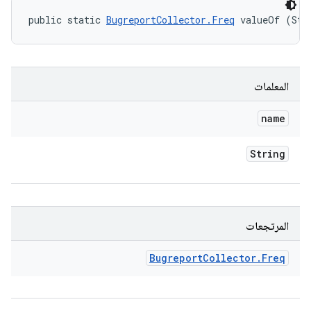
public static 
BugreportCollector.Freq
 valueOf (Str
المعلمات
name
String
المرتجعات
Bugreport
Collector
.
Freq