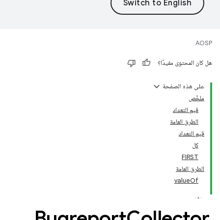
AOSP
هل كان المحتوى مفيدًا؟
على هذه الصفحة
ملخّص
قيم التعداد
الطرق العامة
قيم التعداد
كل
FIRST
الطرق العامة
valueOf
Bugreport
Collector
.