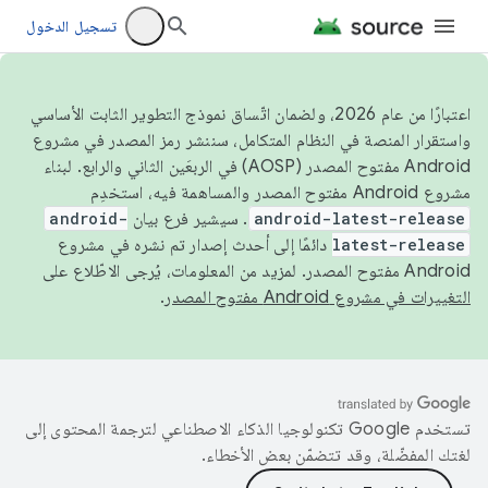
تسجيل الدخول
اعتبارًا من عام 2026، ولضمان اتّساق نموذج التطوير الثابت الأساسي
واستقرار المنصة في النظام المتكامل، سننشر رمز المصدر في مشروع
Android مفتوح المصدر (AOSP) في الربعَين الثاني والرابع. لبناء
مشروع Android مفتوح المصدر والمساهمة فيه، استخدِم
android-latest-release
. سيشير فرع بيان
android-
latest-release
دائمًا إلى أحدث إصدار تم نشره في مشروع
Android مفتوح المصدر. لمزيد من المعلومات، يُرجى الاطّلاع على
التغييرات في مشروع Android مفتوح المصدر
.
تستخدم Google تكنولوجيا الذكاء الاصطناعي لترجمة المحتوى إلى
لغتك المفضّلة، وقد تتضمّن بعض الأخطاء.