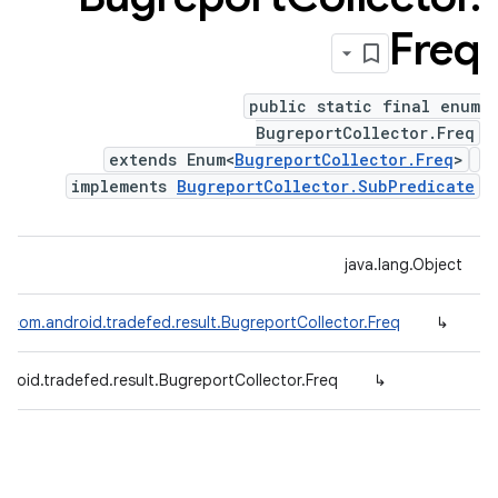
Freq
public static final enum
BugreportCollector.Freq
extends Enum<
BugreportCollector.Freq
>
implements
BugreportCollector.SubPredicate
java.lang.Object
m<
com.android.tradefed.result.BugreportCollector.Freq
↳
droid.tradefed.result.BugreportCollector.Freq
↳