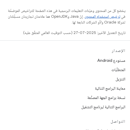
يخضع كل من المحتوى وعيّنات التعليمات البرمجية في هذه الصفحة للتراخيص الموضحّة
في
ترخيص استخدام المحتوى
. إنّ Java وOpenJDK هما علامتان تجاريتان مسجَّلتان
لشركة Oracle و/أو الشركات التابعة لها.
تاريخ التعديل الأخير: 2025-07-27 (حسب التوقيت العالمي المتفَّق عليه)
الإصدار
مستودع Android
المتطلّبات
التنزيل
معاينة البرامج الثنائية
نسخة برامج الجهة المصنِّعة
البرامج الثنائية لبرنامج التشغيل
التواصل