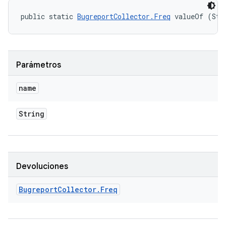
public static 
BugreportCollector.Freq
 valueOf (Str
Parámetros
name
String
Devoluciones
Bugreport
Collector
.
Freq