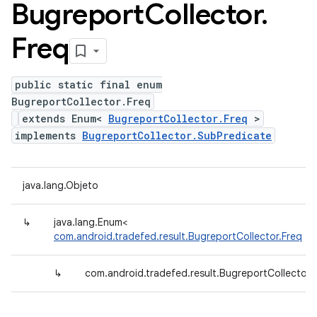
Bugreport
Collector
.
Freq
public static final enum
BugreportCollector.Freq
extends Enum<
BugreportCollector.Freq
>
implements
BugreportCollector.SubPredicate
java.lang.Objeto
↳
java.lang.Enum<
com.android.tradefed.result.BugreportCollector.Freq
>
↳
com.android.tradefed.result.BugreportCollector.