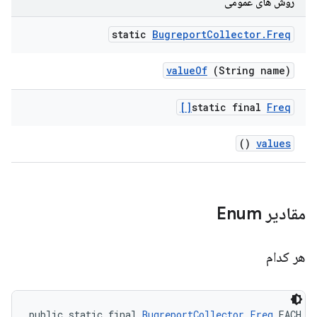
روش های عمومی
static
Bugreport
Collector
.
Freq
value
Of
(String name)
static final
Freq[]
()
values
مقادیر Enum
هر کدام
public static final 
BugreportCollector.Freq
 EACH