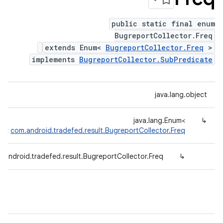
public static final enum
BugreportCollector.Freq
extends Enum<
BugreportCollector.Freq
>
implements
BugreportCollector.SubPredicate
java.lang.object
java.lang.Enum<
↳
>
com.android.tradefed.result.BugreportCollector.Freq
.android.tradefed.result.BugreportCollector.Freq
↳