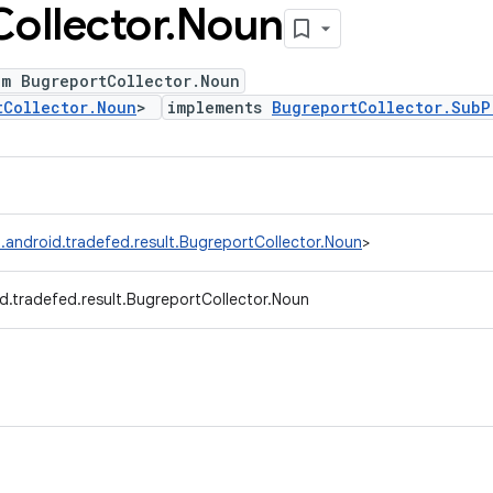
Collector
.
Noun
um BugreportCollector.Noun
tCollector.Noun
>
implements
BugreportCollector.SubP
.android.tradefed.result.BugreportCollector.Noun
>
d.tradefed.result.BugreportCollector.Noun