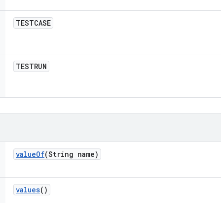
TESTCASE
TESTRUN
value
Of
(String name)
values
()