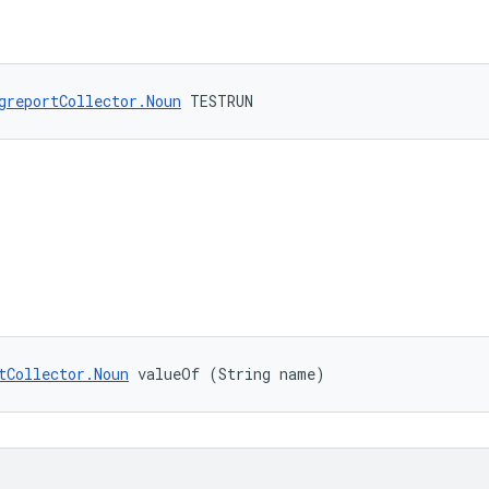
greportCollector.Noun
 TESTRUN
tCollector.Noun
 valueOf (String name)