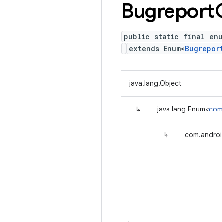
Bugreport
public static final en
extends Enum<
Bugrepor
java.lang.Object
↳
java.lang.Enum<
com
↳
com.androi