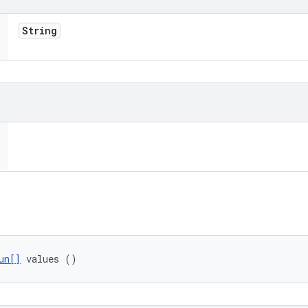
String
un[]
 values ()