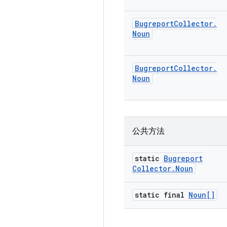
Bugreport
Collector
.
Noun
Bugreport
Collector
.
Noun
公共方法
static
Bugreport
Collector
.
Noun
static final
Noun[]