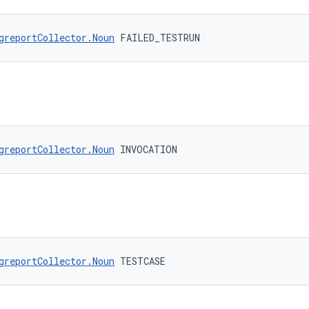
greportCollector.Noun
 FAILED_TESTRUN
greportCollector.Noun
 INVOCATION
greportCollector.Noun
 TESTCASE