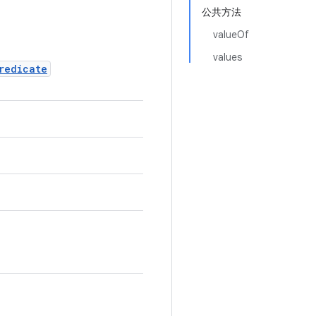
公共方法
valueOf
values
redicate