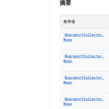
摘要
枚举值
Bugreport
Collector
.
Noun
Bugreport
Collector
.
Noun
Bugreport
Collector
.
Noun
Bugreport
Collector
.
Noun