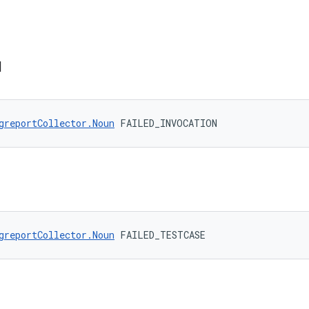
N
greportCollector.Noun
 FAILED_INVOCATION
greportCollector.Noun
 FAILED_TESTCASE