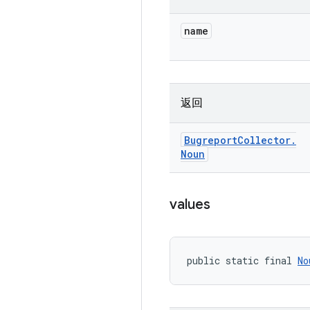
name
返回
Bugreport
Collector
.
Noun
values
public static final 
No