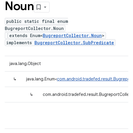
Noun
public static final enum
BugreportCollector.Noun
extends Enum<
BugreportCollector.Noun
>
implements
BugreportCollector.SubPredicate
java.lang.Object
↳
java.lang.Enum<
com.android.tradefed.result.Bugrepor
↳
com.android.tradefed.result.BugreportCollec