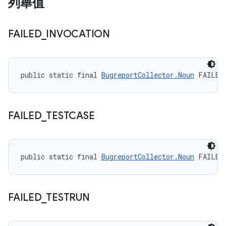
列舉值
FAILED
_
INVOCATION
public static final 
BugreportCollector.Noun
 FAILED
FAILED
_
TESTCASE
public static final 
BugreportCollector.Noun
 FAILED
FAILED
_
TESTRUN