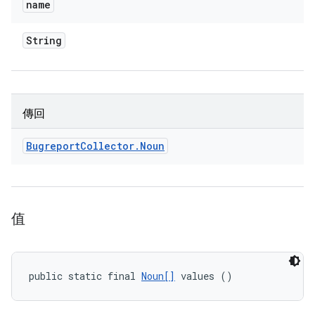
name
String
傳回
Bugreport
Collector
.
Noun
值
public static final 
Noun[]
 values ()