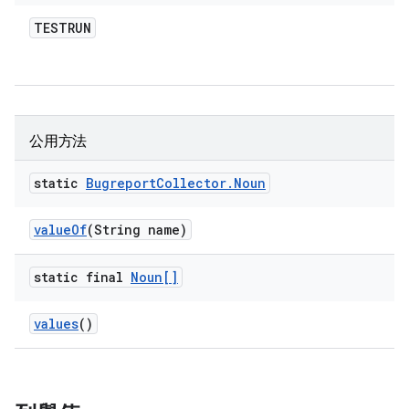
TESTRUN
公用方法
static
Bugreport
Collector
.
Noun
value
Of
(String name)
static final
Noun[]
values
()