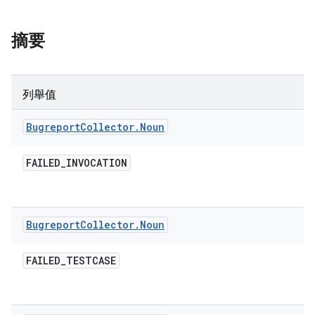
摘要
列舉值
Bugreport
Collector
.
Noun
FAILED
_
INVOCATION
Bugreport
Collector
.
Noun
FAILED
_
TESTCASE