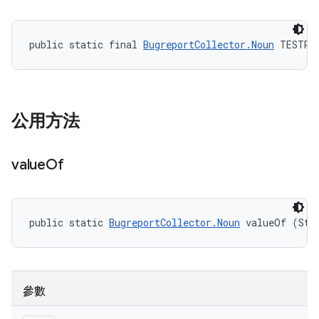
public static final 
BugreportCollector.Noun
 TESTRU
公用方法
value
Of
public static 
BugreportCollector.Noun
 valueOf (Str
參數