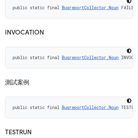
public static final 
BugreportCollector.Noun
 FAILED
INVOCATION
public static final 
BugreportCollector.Noun
 INVOCA
測試案例
public static final 
BugreportCollector.Noun
 TESTCA
TESTRUN