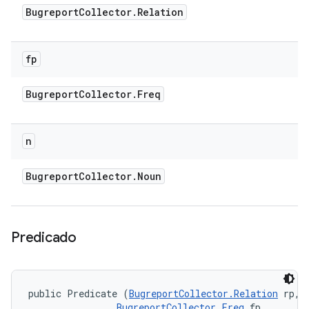
Bugreport
Collector
.
Relation
fp
Bugreport
Collector
.
Freq
n
Bugreport
Collector
.
Noun
Predicado
public Predicate (
BugreportCollector.Relation
 rp, 

BugreportCollector.Freq
 fp, 
