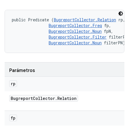
public Predicate (
BugreportCollector.Relation
 rp, 

BugreportCollector.Freq
 fp, 

BugreportCollector.Noun
 fpN, 

BugreportCollector.Filter
 filterP, 
BugreportCollector.Noun
 filterPN)
Parámetros
rp
Bugreport
Collector
.
Relation
fp