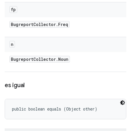
fp
Bugreport
Collector
.
Freq
n
Bugreport
Collector
.
Noun
es igual
public boolean equals (Object other)