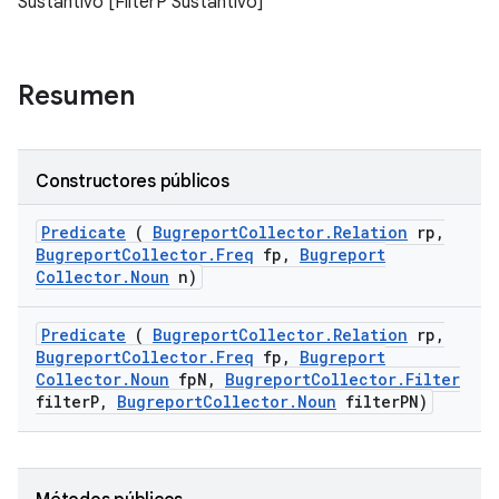
Sustantivo [FilterP Sustantivo]
Resumen
Constructores públicos
Predicate
(
Bugreport
Collector
.
Relation
rp
,
Bugreport
Collector
.
Freq
fp
,
Bugreport
Collector
.
Noun
n)
Predicate
(
Bugreport
Collector
.
Relation
rp
,
Bugreport
Collector
.
Freq
fp
,
Bugreport
Collector
.
Noun
fp
N
,
Bugreport
Collector
.
Filter
filter
P
,
Bugreport
Collector
.
Noun
filter
PN)