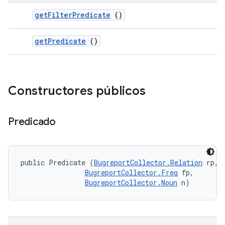
get
Filter
Predicate
()
get
Predicate
()
Constructores públicos
Predicado
public Predicate (
BugreportCollector.Relation
 rp, 

BugreportCollector.Freq
 fp, 

BugreportCollector.Noun
 n)