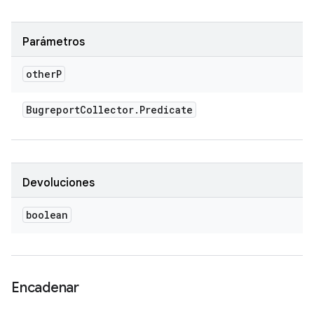
Parámetros
other
P
Bugreport
Collector
.
Predicate
Devoluciones
boolean
Encadenar