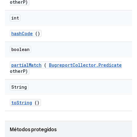
other
P)
int
hash
Code
()
boolean
partial
Match
(
Bugreport
Collector
.
Predicate
other
P)
String
to
String
()
Métodos protegidos