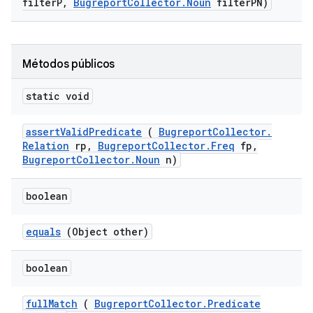
filter
P
,
Bugreport
Collector
.
Noun
filter
PN)
Métodos públicos
static void
assert
Valid
Predicate
(
Bugreport
Collector
.
Relation
rp
,
Bugreport
Collector
.
Freq
fp
,
Bugreport
Collector
.
Noun
n)
boolean
equals
(Object other)
boolean
full
Match
(
Bugreport
Collector
.
Predicate