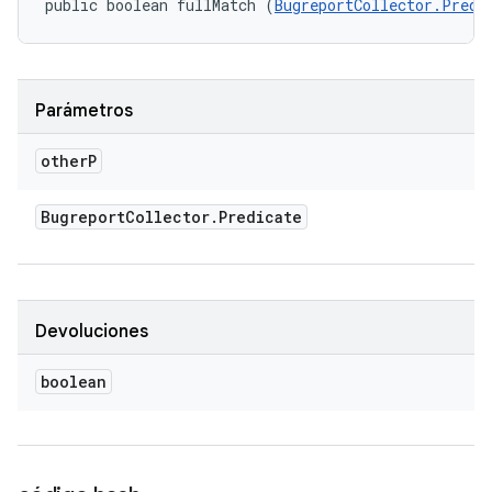
public boolean fullMatch (
BugreportCollector.Predi
Parámetros
other
P
Bugreport
Collector
.
Predicate
Devoluciones
boolean