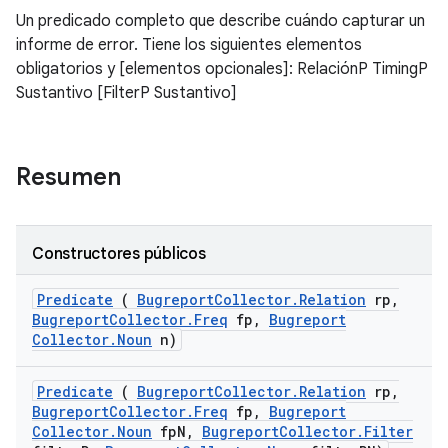
Un predicado completo que describe cuándo capturar un
informe de error. Tiene los siguientes elementos
obligatorios y [elementos opcionales]: RelaciónP TimingP
Sustantivo [FilterP Sustantivo]
Resumen
Constructores públicos
Predicate
(
Bugreport
Collector
.
Relation
rp
,
Bugreport
Collector
.
Freq
fp
,
Bugreport
Collector
.
Noun
n)
Predicate
(
Bugreport
Collector
.
Relation
rp
,
Bugreport
Collector
.
Freq
fp
,
Bugreport
Collector
.
Noun
fp
N
,
Bugreport
Collector
.
Filter