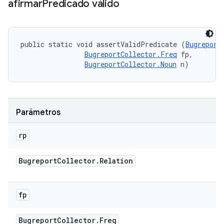
afirmar
Predicado válido
public static void assertValidPredicate (
Bugreport
BugreportCollector.Freq
 fp, 

BugreportCollector.Noun
 n)
Parámetros
rp
Bugreport
Collector
.
Relation
fp
Bugreport
Collector
.
Freq