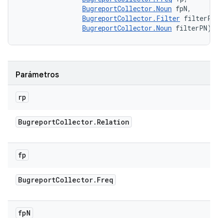
BugreportCollector.Noun
 fpN, 

BugreportCollector.Filter
 filterP, 
BugreportCollector.Noun
 filterPN)
Parámetros
rp
Bugreport
Collector
.
Relation
fp
Bugreport
Collector
.
Freq
fp
N