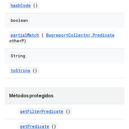
hash
Code
()
boolean
partial
Match
(
Bugreport
Collector
.
Predicate
other
P)
String
to
String
()
Métodos protegidos
get
Filter
Predicate
()
get
Predicate
()