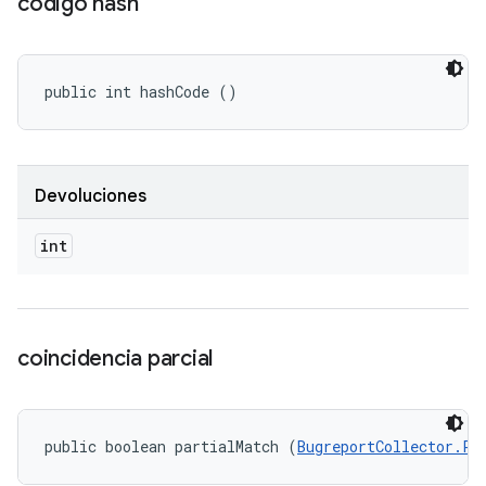
código hash
public int hashCode ()
Devoluciones
int
coincidencia parcial
public boolean partialMatch (
BugreportCollector.Pr