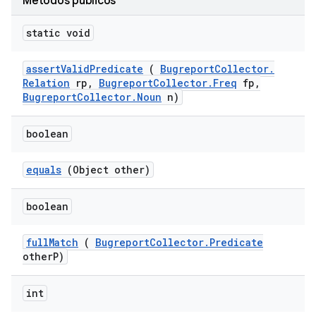
Métodos públicos
static void
assert
Valid
Predicate
(
Bugreport
Collector
.
Relation
rp
,
Bugreport
Collector
.
Freq
fp
,
Bugreport
Collector
.
Noun
n)
boolean
equals
(Object other)
boolean
full
Match
(
Bugreport
Collector
.
Predicate
other
P)
int