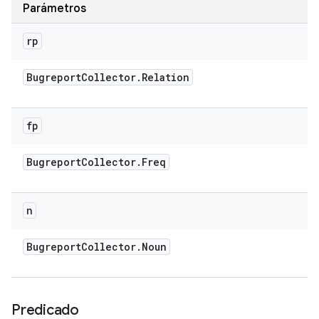
Parámetros
rp
Bugreport
Collector
.
Relation
fp
Bugreport
Collector
.
Freq
n
Bugreport
Collector
.
Noun
Predicado