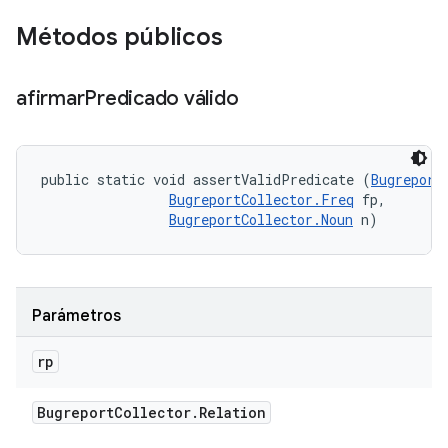
Métodos públicos
afirmar
Predicado válido
public static void assertValidPredicate (
Bugreport
BugreportCollector.Freq
 fp, 

BugreportCollector.Noun
 n)
Parámetros
rp
Bugreport
Collector
.
Relation