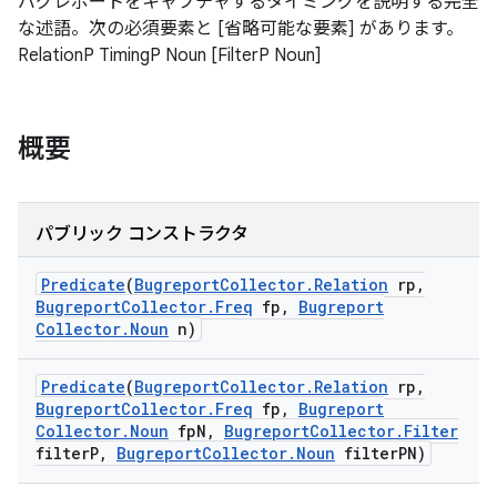
バグレポートをキャプチャするタイミングを説明する完全
な述語。次の必須要素と [省略可能な要素] があります。
RelationP TimingP Noun [FilterP Noun]
概要
パブリック コンストラクタ
Predicate
(
Bugreport
Collector
.
Relation
rp
,
Bugreport
Collector
.
Freq
fp
,
Bugreport
Collector
.
Noun
n)
Predicate
(
Bugreport
Collector
.
Relation
rp
,
Bugreport
Collector
.
Freq
fp
,
Bugreport
Collector
.
Noun
fp
N
,
Bugreport
Collector
.
Filter
filter
P
,
Bugreport
Collector
.
Noun
filter
PN)