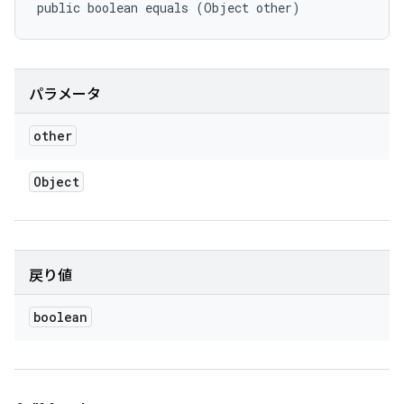
public boolean equals (Object other)
パラメータ
other
Object
戻り値
boolean