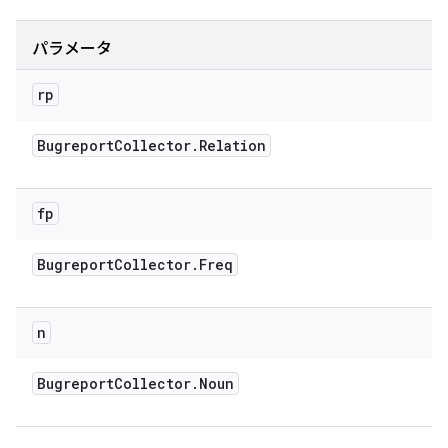
パラメータ
rp
Bugreport
Collector
.
Relation
fp
Bugreport
Collector
.
Freq
n
Bugreport
Collector
.
Noun