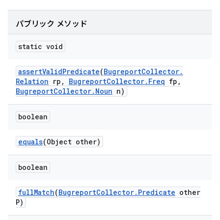
パブリック メソッド
static void
assert
Valid
Predicate
(
Bugreport
Collector
.
Relation
rp
,
Bugreport
Collector
.
Freq
fp
,
Bugreport
Collector
.
Noun
n)
boolean
equals
(Object other)
boolean
full
Match
(
Bugreport
Collector
.
Predicate
other
P)