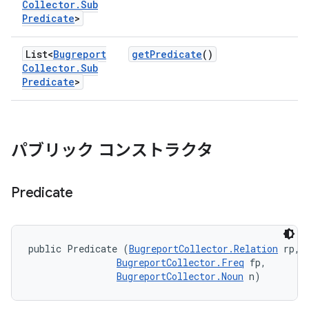
Collector
.
Sub
Predicate
>
List<
Bugreport
get
Predicate
()
Collector
.
Sub
Predicate
>
パブリック コンストラクタ
Predicate
public Predicate (
BugreportCollector.Relation
 rp, 

BugreportCollector.Freq
 fp, 

BugreportCollector.Noun
 n)