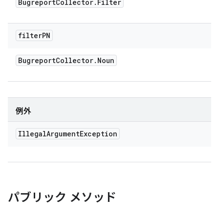
Bugreport
Collector
.
Filter
filter
PN
Bugreport
Collector
.
Noun
例外
Illegal
Argument
Exception
パブリック メソッド