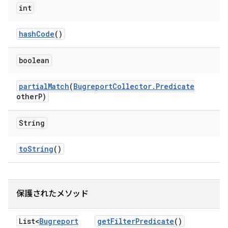
int
hash
Code
()
boolean
partial
Match
(
Bugreport
Collector
.
Predicate
other
P)
String
to
String
()
保護されたメソッド
List<
Bugreport
get
Filter
Predicate
()