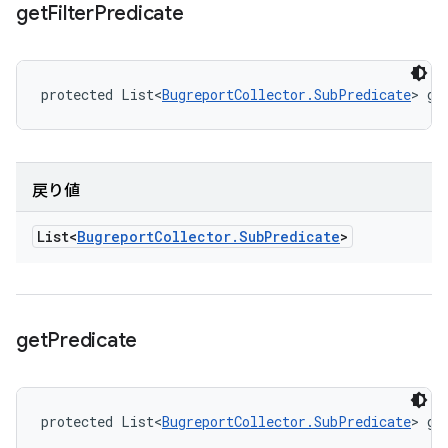
get
Filter
Predicate
protected List<
BugreportCollector.SubPredicate
> ge
戻り値
List<
Bugreport
Collector
.
Sub
Predicate
>
get
Predicate
protected List<
BugreportCollector.SubPredicate
> ge