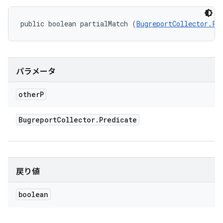
public boolean partialMatch (
BugreportCollector.Pr
パラメータ
other
P
Bugreport
Collector
.
Predicate
戻り値
boolean