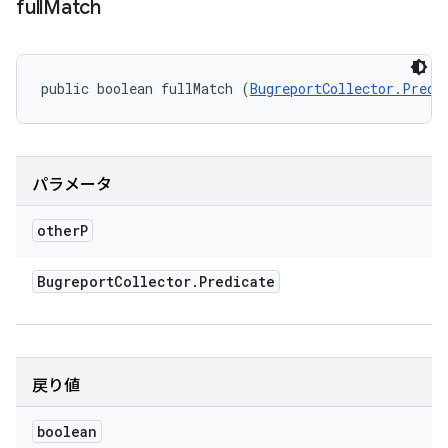
full
Match
public boolean fullMatch (
BugreportCollector.Predi
パラメータ
other
P
Bugreport
Collector
.
Predicate
戻り値
boolean