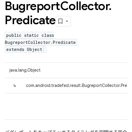
Bugreport
Collector
.
Predicate
public static class
BugreportCollector.Predicate
extends Object
java.lang.Object
↳
com.android.tradefed.result.BugreportCollector.Predi