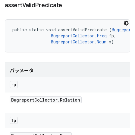
assert
Valid
Predicate
public static void assertValidPredicate (
Bugreport
BugreportCollector.Freq
 fp, 

BugreportCollector.Noun
 n)
パラメータ
rp
Bugreport
Collector
.
Relation
fp