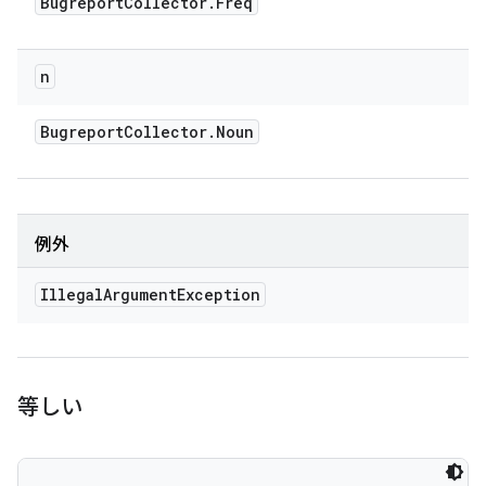
Bugreport
Collector
.
Freq
n
Bugreport
Collector
.
Noun
例外
Illegal
Argument
Exception
等しい