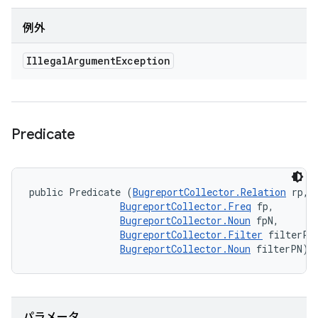
例外
Illegal
Argument
Exception
Predicate
public Predicate (
BugreportCollector.Relation
 rp, 

BugreportCollector.Freq
 fp, 

BugreportCollector.Noun
 fpN, 

BugreportCollector.Filter
 filterP, 
BugreportCollector.Noun
 filterPN)
パラメータ