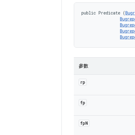
public Predicate (
Bugr
Bugrep
Bugrep
Bugrep
Bugrep
參數
rp
fp
fp
N