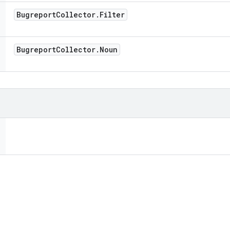
Bugreport
Collector
.
Filter
Bugreport
Collector
.
Noun