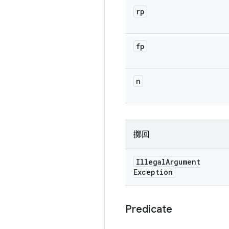
rp
fp
n
擲回
Illegal
Argument
Exception
Predicate