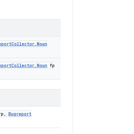
eport
Collector
.
Noun
eport
Collector
.
Noun
fp
p
,
Bugreport