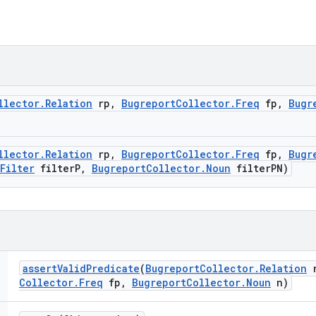
llector
.
Relation
rp
,
Bugreport
Collector
.
Freq
fp
,
Bugr
llector
.
Relation
rp
,
Bugreport
Collector
.
Freq
fp
,
Bugr
Filter
filter
P
,
Bugreport
Collector
.
Noun
filter
PN)
assert
Valid
Predicate
(
Bugreport
Collector
.
Relation
r
Collector
.
Freq
fp
,
Bugreport
Collector
.
Noun
n)