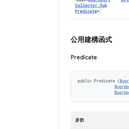
Collector
.
Sub
Predicate
>
公用建構函式
Predicate
public Predicate (
Bugr
Bugrep
Bugrep
參數