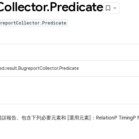
Collector
.
Predicate
reportCollector.Predicate
d.result.BugreportCollector.Predicate
含下列必要元素和 [選用元素]：RelationP TimingP Noun [