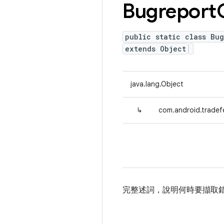
Bugreport
public static class Bug
extends Object
java.lang.Object
↳
com.android.tradefe
完整述詞，說明何時要擷取錯誤報告。包