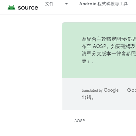
文件
Android 程式碼搜尋工具
為配合主幹穩定開發模型，
布至 AOSP。如要建構及
清單分支版本一律會參照推
更
」。
Go
出錯。
AOSP