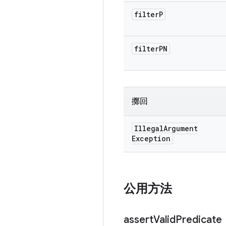
filter
P
filter
PN
擲回
Illegal
Argument
Exception
公用方法
assert
Valid
Predicate