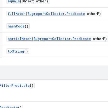
equals
(Object other)
full
Match
(
Bugreport
Collector
.
Predicate
other
P)
hash
Code
()
partial
Match
(
Bugreport
Collector
.
Predicate
other
P)
to
String
()
Filter
Predicate
()
Predicate
()