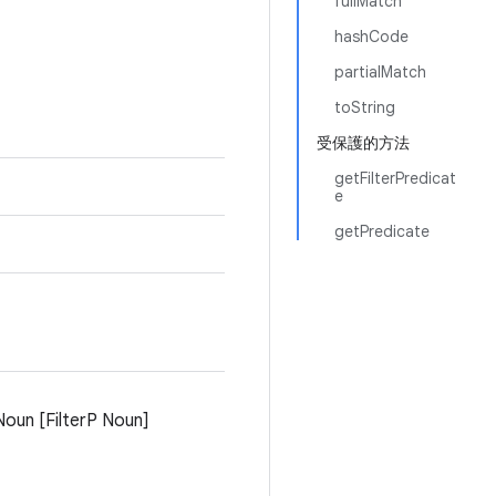
fullMatch
hashCode
partialMatch
toString
受保護的方法
getFilterPredicat
e
getPredicate
FilterP Noun]