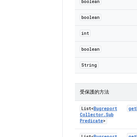
boolean
boolean
int
boolean
String
受保護的方法
List<
Bugreport
get
Collector
.
Sub
Predicate
>
List<
Bugreport
get