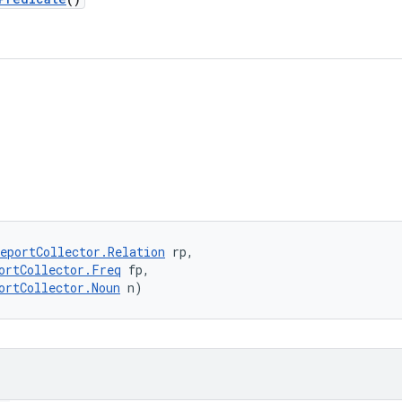
eportCollector.Relation
 rp, 

ortCollector.Freq
 fp, 

ortCollector.Noun
 n)