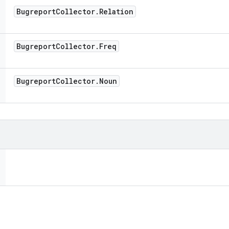
Bugreport
Collector
.
Relation
Bugreport
Collector
.
Freq
Bugreport
Collector
.
Noun