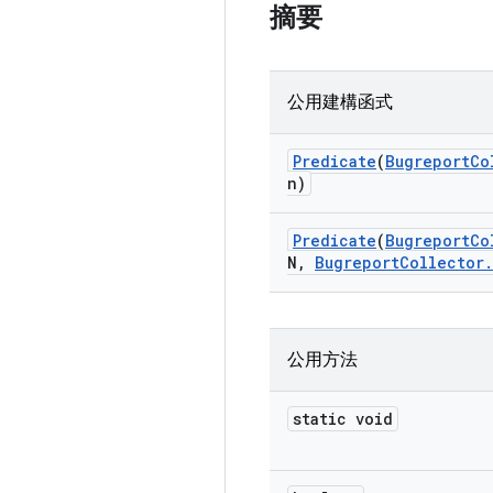
摘要
公用建構函式
Predicate
(
Bugreport
Co
n)
Predicate
(
Bugreport
Co
N
,
Bugreport
Collector
.
公用方法
static void