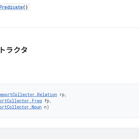
Predicate
()
トラクタ
eportCollector.Relation
 rp, 

ortCollector.Freq
 fp, 

ortCollector.Noun
 n)