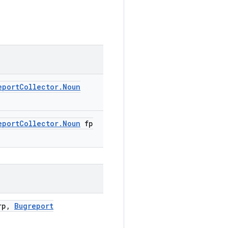
eport
Collector
.
Noun
eport
Collector
.
Noun
fp
p
,
Bugreport