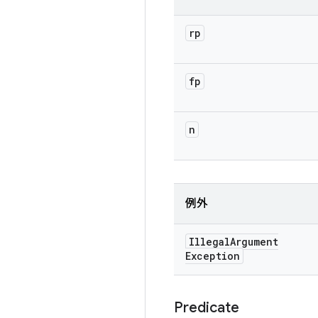
rp
fp
n
例外
Illegal
Argument
Exception
Predicate