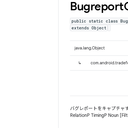
Bugreport
public static class Bug
extends Object
java.lang.Object
↳
com.android.tradefe
バグレポートをキャプチャす
RelationP TimingP Noun [Fil