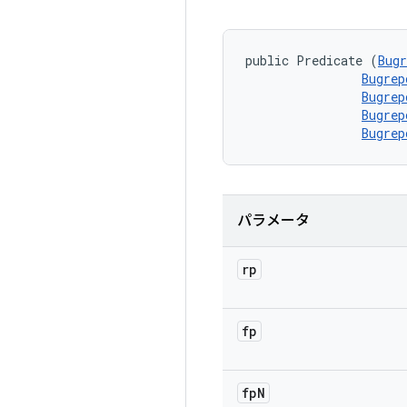
public Predicate (
Bugr
Bugrep
Bugrep
Bugrep
Bugrep
パラメータ
rp
fp
fp
N