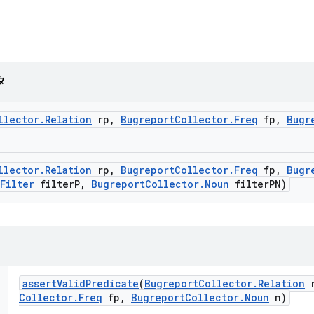
タ
llector
.
Relation
rp
,
Bugreport
Collector
.
Freq
fp
,
Bugr
llector
.
Relation
rp
,
Bugreport
Collector
.
Freq
fp
,
Bugr
Filter
filter
P
,
Bugreport
Collector
.
Noun
filter
PN)
assert
Valid
Predicate
(
Bugreport
Collector
.
Relation
r
Collector
.
Freq
fp
,
Bugreport
Collector
.
Noun
n)