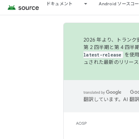
ドキュメント
Android ソース
2026 年より、トラ
第 2 四半期と第 4 四
latest-release
を使用
ュされた最新のリリース
Go
翻訳しています。AI 
AOSP