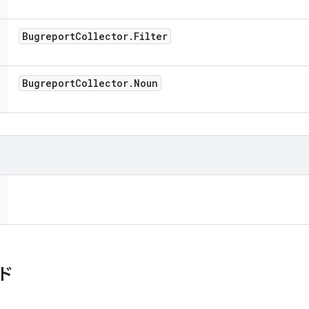
Bugreport
Collector
.
Filter
Bugreport
Collector
.
Noun
ド