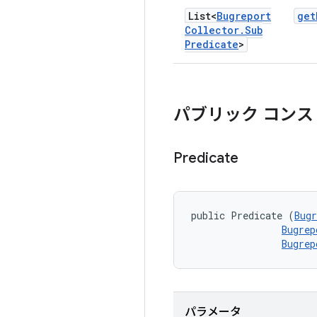
List<
Bugreport
get
Collector
.
Sub
Predicate
>
パブリック コンス
Predicate
public Predicate (
Bugr
Bugrep
Bugrep
パラメータ