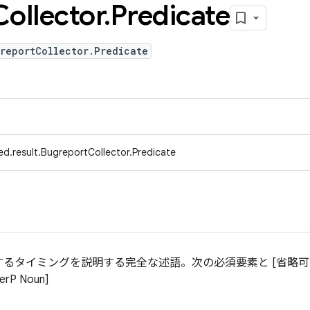
Collector
.
Predicate
reportCollector.Predicate
d.result.BugreportCollector.Predicate
るタイミングを説明する完全な述語。次の必須要素と [省略可
terP Noun]