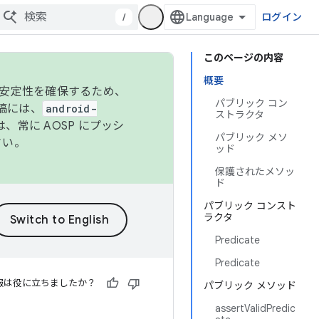
/
ログイン
このページの内容
概要
の安定性を確保するため、
パブリック コン
投稿には、
android-
ストラクタ
、常に AOSP にプッシ
パブリック メソ
さい。
ッド
保護されたメソッ
ド
パブリック コンスト
ラクタ
Predicate
Predicate
報は役に立ちましたか？
パブリック メソッド
assertValidPredic