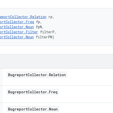
eportCollector.Relation
 rp, 

ortCollector.Freq
 fp, 

ortCollector.Noun
 fpN, 

ortCollector.Filter
 filterP, 

ortCollector.Noun
 filterPN)
Bugreport
Collector
.
Relation
Bugreport
Collector
.
Freq
Bugreport
Collector
.
Noun