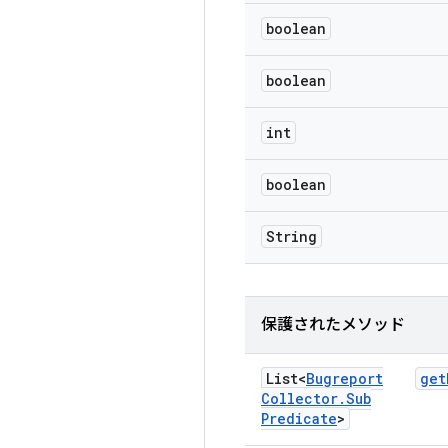
boolean
boolean
int
boolean
String
保護されたメソッド
List<
Bugreport
get
Collector
.
Sub
Predicate
>