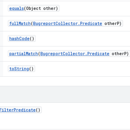
equals
(Object other)
full
Match
(
Bugreport
Collector
.
Predicate
other
P)
hash
Code
()
partial
Match
(
Bugreport
Collector
.
Predicate
other
P)
to
String
()
Filter
Predicate
()