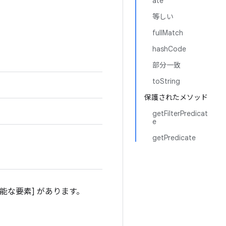
ate
等しい
fullMatch
hashCode
部分一致
toString
保護されたメソッド
getFilterPredicat
e
getPredicate
能な要素] があります。