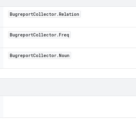
Bugreport
Collector
.
Relation
Bugreport
Collector
.
Freq
Bugreport
Collector
.
Noun