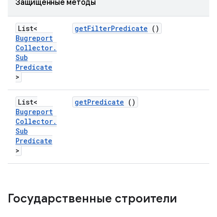
Защищенные методы
List<
get
Filter
Predicate
()
Bugreport
Collector
.
Sub
Predicate
>
List<
get
Predicate
()
Bugreport
Collector
.
Sub
Predicate
>
Государственные строители