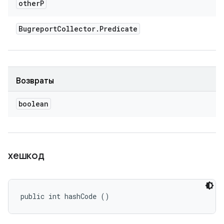
other
P
Bugreport
Collector
.
Predicate
Возвраты
boolean
хешкод
public int hashCode ()