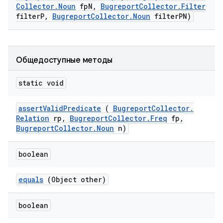
Collector
.
Noun
fp
N
,
Bugreport
Collector
.
Filter
filter
P
,
Bugreport
Collector
.
Noun
filter
PN)
Общедоступные методы
static void
assert
Valid
Predicate
(
Bugreport
Collector
.
Relation
rp
,
Bugreport
Collector
.
Freq
fp
,
Bugreport
Collector
.
Noun
n)
boolean
equals
(Object other)
boolean