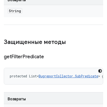
Возвраты
String
Защищенные методы
get
Filter
Predicate
protected List<
BugreportCollector.SubPredicate
> ge
Возвраты