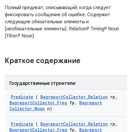
Полный предикат, описывающий, когда следует
фиксировать сообщение об ошибке. Содержит
следующие обязательные элементы и
[необязательные элементы]: RelationP TimingP Noun
[FilterP Noun]
Краткое содержание
Государственные строители
Predicate
(
Bugreport
Collector
.
Relation
rp
,
Bugreport
Collector
.
Freq
fp
,
Bugreport
Collector
.
Noun
n)
Predicate
(
Bugreport
Collector
.
Relation
rp
,
Bugreport
Collector
.
Freq
fp
,
Bugreport