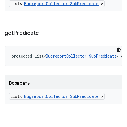
List<
Bugreport
Collector
.
Sub
Predicate
>
get
Predicate
protected List<
BugreportCollector.SubPredicate
> ge
Возвраты
List<
Bugreport
Collector
.
Sub
Predicate
>