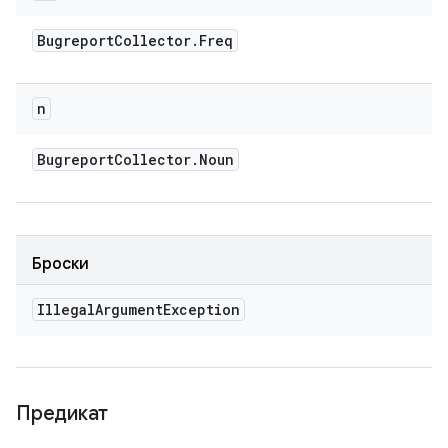
Bugreport
Collector
.
Freq
n
Bugreport
Collector
.
Noun
Броски
Illegal
Argument
Exception
Предикат