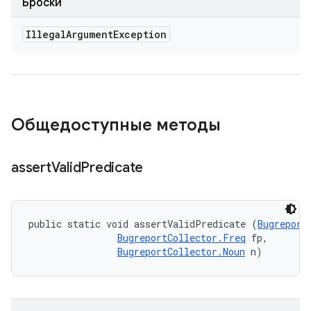
Броски
Illegal
Argument
Exception
Общедоступные методы
assert
Valid
Predicate
public static void assertValidPredicate (
Bugreport
BugreportCollector.Freq
 fp, 

BugreportCollector.Noun
 n)