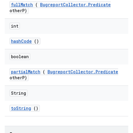
full
Match
(
Bugreport
Collector
.
Predicate
other
P)
int
hash
Code
()
boolean
partial
Match
(
Bugreport
Collector
.
Predicate
other
P)
String
to
String
()