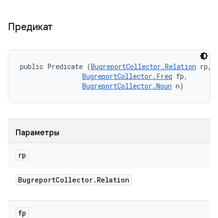
Предикат
public Predicate (
BugreportCollector.Relation
 rp, 

BugreportCollector.Freq
 fp, 

BugreportCollector.Noun
 n)
Параметры
rp
Bugreport
Collector
.
Relation
fp