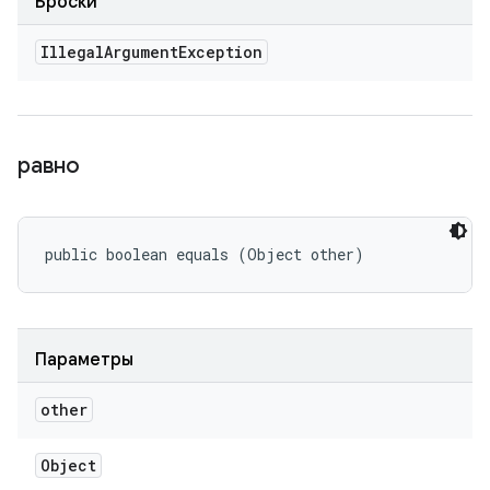
Броски
Illegal
Argument
Exception
равно
public boolean equals (Object other)
Параметры
other
Object