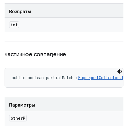
Возвраты
int
частичное совпадение
public boolean partialMatch (
BugreportCollector.Pr
Параметры
other
P