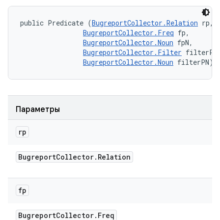
public Predicate (
BugreportCollector.Relation
 rp, 

BugreportCollector.Freq
 fp, 

BugreportCollector.Noun
 fpN, 

BugreportCollector.Filter
 filterP, 
BugreportCollector.Noun
 filterPN)
Параметры
rp
Bugreport
Collector
.
Relation
fp
Bugreport
Collector
.
Freq