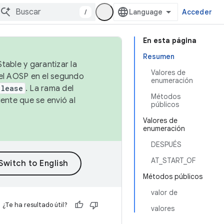
/
Acceder
En esta página
Resumen
table y garantizar la
Valores de
 el AOSP en el segundo
enumeración
elease
. La rama del
Métodos
ente que se envió al
públicos
Valores de
enumeración
DESPUÉS
AT_START_OF
Métodos públicos
valor de
¿Te ha resultado útil?
valores