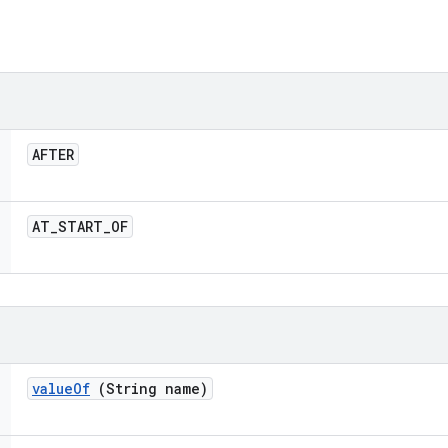
AFTER
AT
_
START
_
OF
value
Of
(String name)