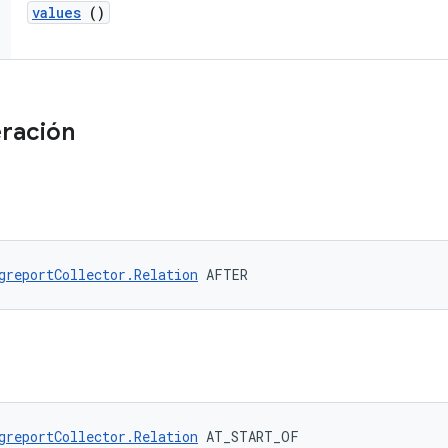
values
()
ración
greportCollector.Relation
 AFTER
greportCollector.Relation
 AT_START_OF