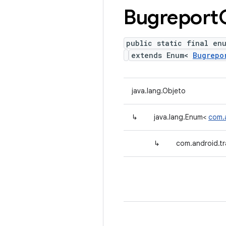
Bugreport
public static final en
extends Enum<
Bugrepo
java.lang.Objeto
↳
java.lang.Enum<
com.a
↳
com.android.tr