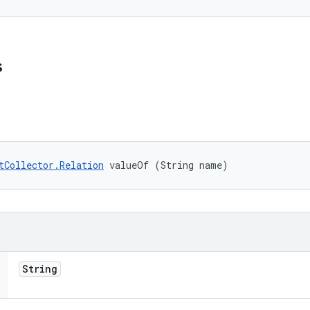
s
tCollector.Relation
 valueOf (String name)
String