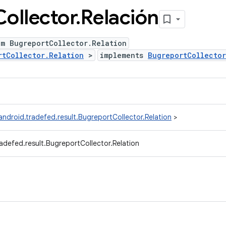
Collector
.
Relación
um BugreportCollector.Relation
rtCollector.Relation
>
implements
BugreportCollecto
ndroid.tradefed.result.BugreportCollector.Relation
>
adefed.result.BugreportCollector.Relation