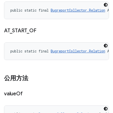
public static final 
BugreportCollector.Relation
 AF
AT
_
START
_
OF
public static final 
BugreportCollector.Relation
 AT
公用方法
value
Of