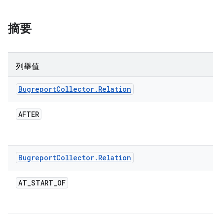
摘要
列舉值
Bugreport
Collector
.
Relation
AFTER
Bugreport
Collector
.
Relation
AT
_
START
_
OF