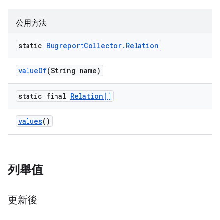
公用方法
static
Bugreport
Collector
.
Relation
value
Of
(String name)
static final
Relation[]
values
()
列舉值
更新後