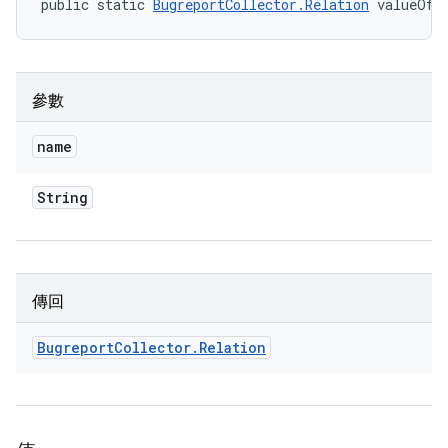
public static 
BugreportCollector.Relation
 valueOf 
參數
name
String
傳回
Bugreport
Collector
.
Relation