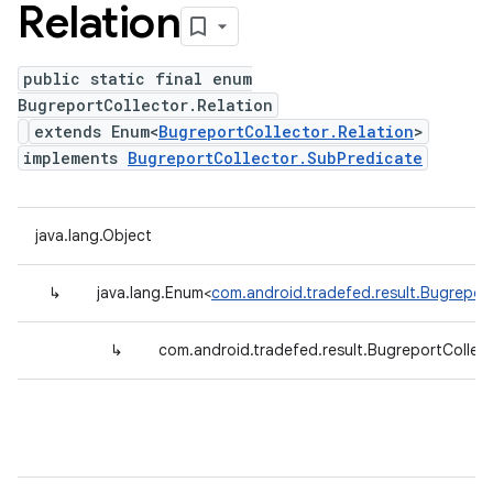
Relation
public static final enum
BugreportCollector.Relation
extends Enum<
BugreportCollector.Relation
>
implements
BugreportCollector.SubPredicate
java.lang.Object
↳
java.lang.Enum<
com.android.tradefed.result.Bugreport
↳
com.android.tradefed.result.BugreportCollect