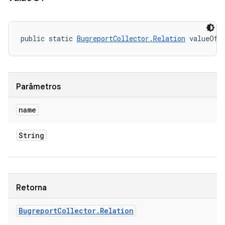
public static 
BugreportCollector.Relation
 valueOf 
Parâmetros
name
String
Retorna
Bugreport
Collector
.
Relation