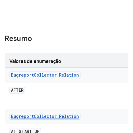
Resumo
Valores de enumeração
Bugreport
Collector
.
Relation
AFTER
Bugreport
Collector
.
Relation
AT
_
START
_
OF