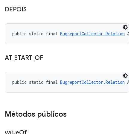
DEPOIS
public static final 
BugreportCollector.Relation
 AF
AT
_
START
_
OF
public static final 
BugreportCollector.Relation
 AT
Métodos públicos
value
Of