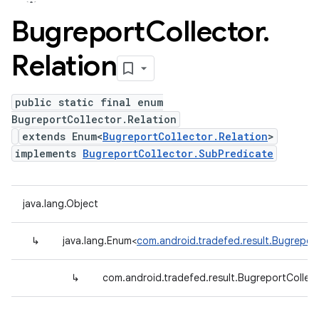
Bugreport
Collector
.
Relation
public static final enum
BugreportCollector.Relation
extends Enum<
BugreportCollector.Relation
>
implements
BugreportCollector.SubPredicate
java.lang.Object
↳
java.lang.Enum<
com.android.tradefed.result.Bugreport
↳
com.android.tradefed.result.BugreportCollect