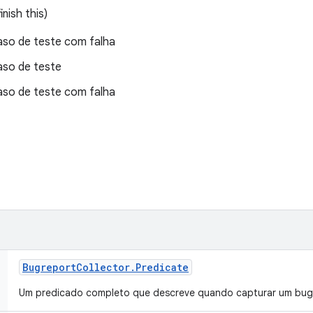
nish this)
aso de teste com falha
aso de teste
aso de teste com falha
Bugreport
Collector
.
Predicate
Um predicado completo que descreve quando capturar um bug