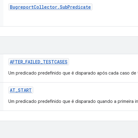
Bugreport
Collector
.
Sub
Predicate
AFTER
_
FAILED
_
TESTCASES
Um predicado predefinido que é disparado após cada caso de 
AT
_
START
Um predicado predefinido que é disparado quando a primeira 