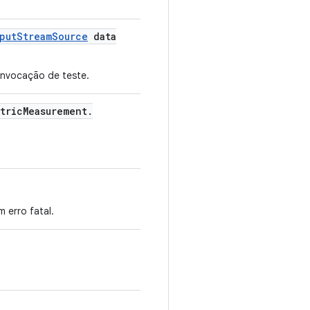
put
Stream
Source
data
invocação de teste.
tric
Measurement
.
 erro fatal.