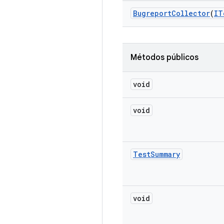
Bugreport
Collector
(
IT
Métodos públicos
void
void
Test
Summary
void