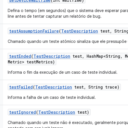
set
Device
Wait
Time
(int wait
Time)
Defina o tempo (em segundos) que o sistema deve esperar para 
line antes de tentar capturar um relatório de bug.
test
Assumption
Failure
(
Test
Description
test
,
String
Chamado quando um teste atômico sinaliza que ele pressupõe 
test
Ended
(
Test
Description
test
,
Hash
Map<String
,
M
Metric> test
Metrics)
Informa o fim da execução de um caso de teste individual.
test
Failed
(
Test
Description
test
,
String trace)
Informa a falha de um caso de teste individual.
test
Ignored
(
Test
Description
test)
Chamado quando um teste não é executado, geralmente porqu