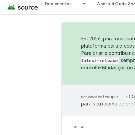
Documentos
Android Code Se
Em 2026, para nos alin
plataforma para o ecos
Para criar e contribuir
latest-release
sempre
consulte
Mudanças no
O G
para seu idioma de pre
AOSP