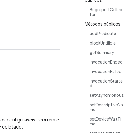
públicos
BugreportCollec
tor
Métodos públicos
addPredicate
blockUntilIdle
getSummary
invocationEnded
invocationFailed
invocationStarte
d
setAsynchronous
setDescriptiveNa
me
setDeviceWaitTi
os configuráveis ocorrem e
me
é coletado.