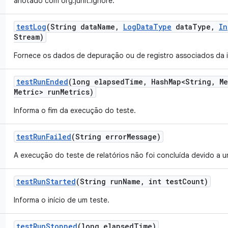
anotado com org.junit.Ignore.
test
Log
(String data
Name
,
Log
Data
Type
data
Type
,
In
Stream)
Fornece os dados de depuração ou de registro associados da 
test
Run
Ended
(long elapsed
Time
,
Hash
Map<String
,
Me
Metric> run
Metrics)
Informa o fim da execução do teste.
test
Run
Failed
(String error
Message)
A execução do teste de relatórios não foi concluída devido a um
test
Run
Started
(String run
Name
,
int test
Count)
Informa o início de um teste.
test
Run
Stopped
(long elapsed
Time)