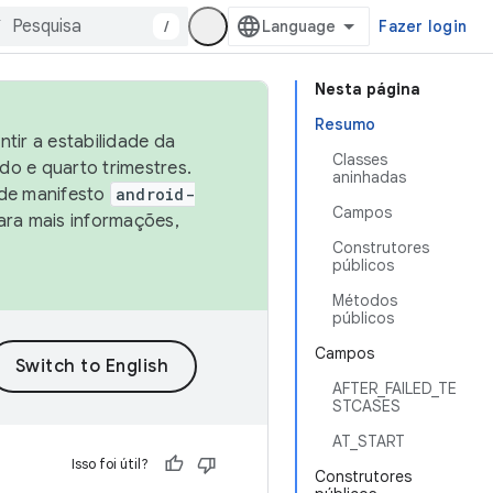
/
Fazer login
Nesta página
Resumo
tir a estabilidade da
Classes
o e quarto trimestres.
aninhadas
 de manifesto
android-
Campos
ara mais informações,
Construtores
públicos
Métodos
públicos
Campos
AFTER_FAILED_TE
STCASES
AT_START
Isso foi útil?
Construtores