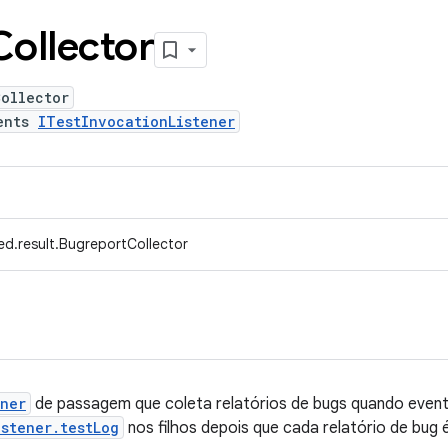
Collector
Collector
ents
ITestInvocationListener
ed.result.BugreportCollector
ener
de passagem que coleta relatórios de bugs quando event
stener.testLog
nos filhos depois que cada relatório de bug 