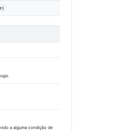
e)
bugs.
evido a alguma condição de