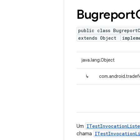
Bugreport
public class Bugreport
extends Object
implem
java.lang.Object
↳
com.android.tradef
Um
ITestInvocationList
chama
ITestInvocationLi