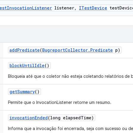
est
Invocation
Listener
listener
,
ITest
Device
test
Devic
add
Predicate
(
Bugreport
Collector
.
Predicate
p)
block
Until
Idle
()
Bloqueia até que o coletor não esteja coletando relatórios de 
get
Summary
()
Permite que o InvocationListener retorne um resumo.
invocation
Ended
(long elapsed
Time)
Informa que a invocação foi encerrada, seja com sucesso ou d