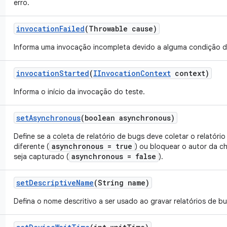
erro.
invocation
Failed
(Throwable cause)
Informa uma invocação incompleta devido a alguma condição d
invocation
Started
(
IInvocation
Context
context)
Informa o início da invocação do teste.
set
Asynchronous
(boolean asynchronous)
Define se a coleta de relatório de bugs deve coletar o relatór
asynchronous = true
diferente (
) ou bloquear o autor da c
asynchronous = false
seja capturado (
).
set
Descriptive
Name
(String name)
Defina o nome descritivo a ser usado ao gravar relatórios de bu