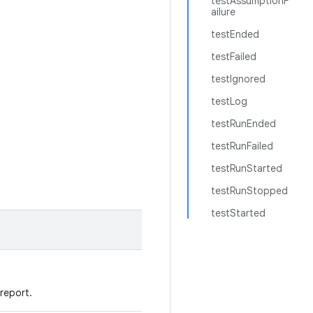
testAssumptionF
ailure
testEnded
testFailed
testIgnored
testLog
testRunEnded
testRunFailed
testRunStarted
testRunStopped
testStarted
report.