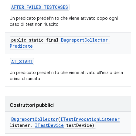
AFTER
_
FAILED
_
TESTCASES
Un predicato predefinito che viene attivato dopo ogni
caso di test non riuscito
public static final
Bugreport
Collector
.
Predicate
AT
_
START
Un predicato predefinito che viene attivato all'inizio della
prima chiamata
Costruttori pubblici
Bugreport
Collector
(
ITest
Invocation
Listener
listener
,
ITest
Device
test
Device)