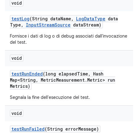
void
test
Log
(String data
Name
,
Log
Data
Type
data
Type
,
Input
Stream
Source
data
Stream)
Fornisce i dati di log o di debug associati dall'invocazione
del test.
void
test
Run
Ended
(long elapsed
Time
,
Hash
Map<String
,
Metric
Measurement
.
Metric> run
Metrics)
Segnala la fine dell'esecuzione del test.
void
test
Run
Failed
(String error
Message)