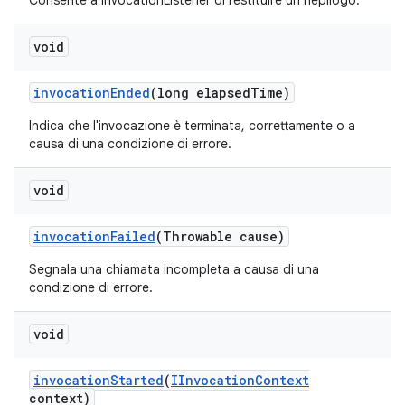
Consente a InvocationListener di restituire un riepilogo.
void
invocation
Ended
(long elapsed
Time)
Indica che l'invocazione è terminata, correttamente o a
causa di una condizione di errore.
void
invocation
Failed
(Throwable cause)
Segnala una chiamata incompleta a causa di una
condizione di errore.
void
invocation
Started
(
IInvocation
Context
context)