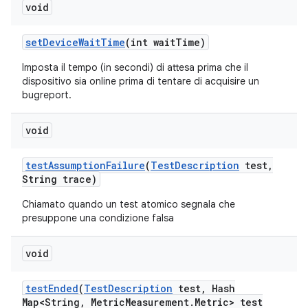
void
set
Device
Wait
Time
(int wait
Time)
Imposta il tempo (in secondi) di attesa prima che il
dispositivo sia online prima di tentare di acquisire un
bugreport.
void
test
Assumption
Failure
(
Test
Description
test
,
String trace)
Chiamato quando un test atomico segnala che
presuppone una condizione falsa
void
test
Ended
(
Test
Description
test
,
Hash
Map<String
,
Metric
Measurement
.
Metric> test