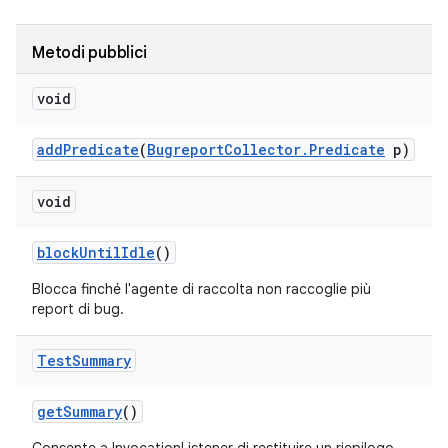
Metodi pubblici
void
add
Predicate
(
Bugreport
Collector
.
Predicate
p)
void
block
Until
Idle
()
Blocca finché l'agente di raccolta non raccoglie più
report di bug.
Test
Summary
get
Summary
()