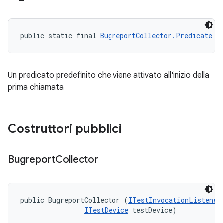
public static final 
BugreportCollector.Predicate
 A
Un predicato predefinito che viene attivato all'inizio della
prima chiamata
Costruttori pubblici
Bugreport
Collector
public BugreportCollector (
ITestInvocationListener
ITestDevice
 testDevice)