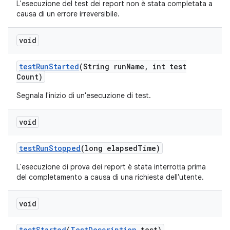
L'esecuzione del test dei report non è stata completata a
causa di un errore irreversibile.
void
test
Run
Started
(String run
Name
,
int test
Count)
Segnala l'inizio di un'esecuzione di test.
void
test
Run
Stopped
(long elapsed
Time)
L'esecuzione di prova dei report è stata interrotta prima
del completamento a causa di una richiesta dell'utente.
void
test
Started
(
Test
Description
test)