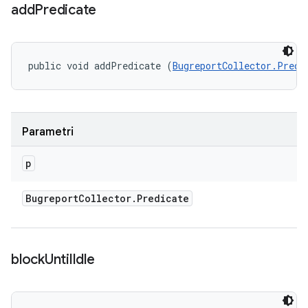
add
Predicate
public void addPredicate (
BugreportCollector.Predi
Parametri
p
Bugreport
Collector
.
Predicate
block
Until
Idle