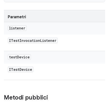
Parametri
listener
ITest
Invocation
Listener
test
Device
ITest
Device
Metodi pubblici