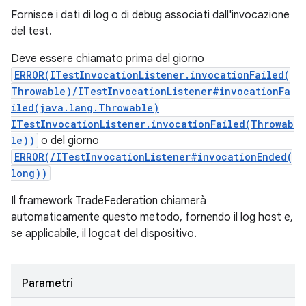
Fornisce i dati di log o di debug associati dall'invocazione
del test.
Deve essere chiamato prima del giorno
ERROR(ITestInvocationListener.invocationFailed(
Throwable)/ITestInvocationListener#invocationFa
iled(java.lang.Throwable)
ITestInvocationListener.invocationFailed(Throwab
le))
o del giorno
ERROR(/ITestInvocationListener#invocationEnded(
long))
Il framework TradeFederation chiamerà
automaticamente questo metodo, fornendo il log host e,
se applicabile, il logcat del dispositivo.
Parametri