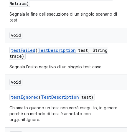
Metrics)
Segnala la fine dell'esecuzione di un singolo scenario di
test.
void
test
Failed
(
Test
Description
test
,
String
trace)
Segnala l'esito negativo di un singolo test case.
void
test
Ignored
(
Test
Description
test)
Chiamato quando un test non verrà eseguito, in genere
perché un metodo di test è annotato con
org.junit.Ignore.