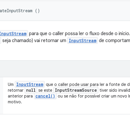
eateInputStream ()
InputStream
para que o caller possa ler o fluxo desde o iníc
seja chamado) vai retornar um
InputStream
de comportame
Input
Stream
Um
que o caller pode usar para ler a fonte de 
null
Input
Stream
Source
retornar
se este
tiver sido inva
cancel(
)
anterior para
ou se não for possível criar um novo
motivo.