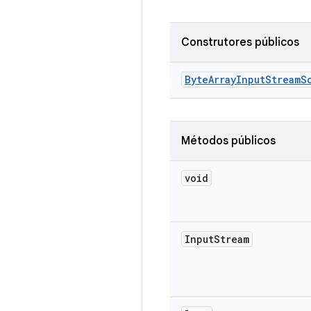
Construtores públicos
Byte
Array
Input
Stream
S
Métodos públicos
void
Input
Stream