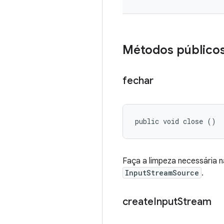
Métodos público
fechar
public void close ()
Faça a limpeza necessária 
InputStreamSource
.
create
Input
Stream