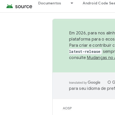
Documentos
Android Code Se
Em 2026, para nos alin
plataforma para o ecos
Para criar e contribuir
latest-release
sempre
consulte
Mudanças no
O G
para seu idioma de pre
AOSP