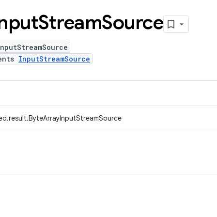
Input
Stream
Source
InputStreamSource
ents
InputStreamSource
ed.result.ByteArrayInputStreamSource