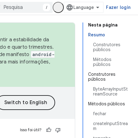
/
Fazer login
Nesta página
Resumo
tir a estabilidade da
Construtores
o e quarto trimestres.
públicos
 de manifesto
android-
Métodos
ara mais informações,
públicos
Construtores
públicos
ByteArrayInputSt
reamSource
Métodos públicos
fechar
createInputStrea
m
Isso foi útil?