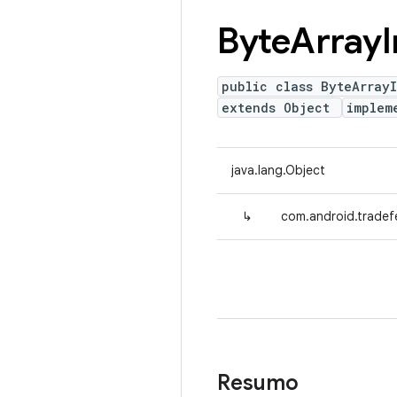
Byte
Array
public class ByteArray
extends Object
implem
java.lang.Object
↳
com.android.tradef
Resumo