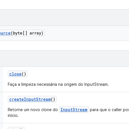
ource
(byte[] array)
close
()
Faça a limpeza necessária na origem do InputStream.
create
Input
Stream
()
InputStream
Retorne um novo clone do
para que o caller pos
início.