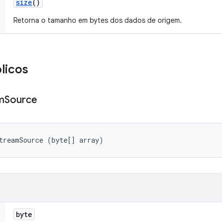
size
()
Retorna o tamanho em bytes dos dados de origem.
licos
m
Source
treamSource (byte[] array)
byte