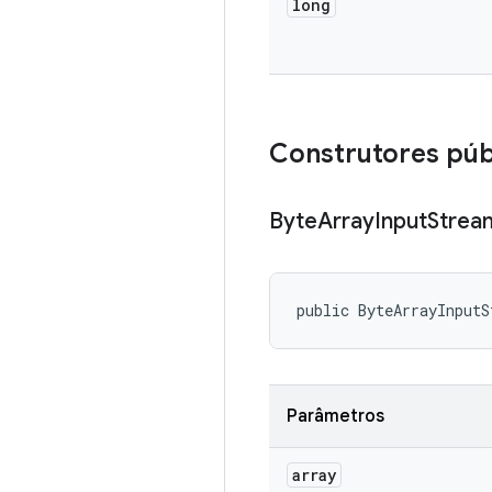
long
Construtores púb
Byte
Array
Input
Strea
public ByteArrayInputS
Parâmetros
array