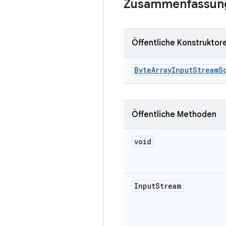
Zusammenfassun
Öffentliche Konstruktor
Byte
Array
Input
Stream
S
Öffentliche Methoden
void
Input
Stream