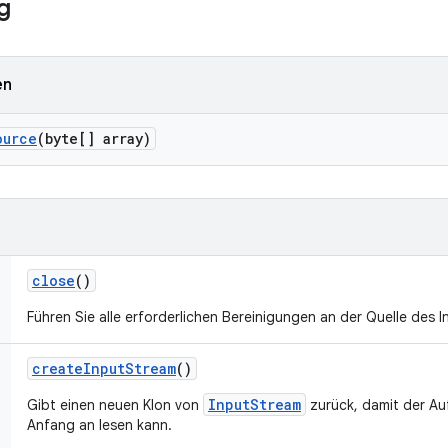
g
en
ource
(byte[] array)
close
()
Führen Sie alle erforderlichen Bereinigungen an der Quelle des 
create
Input
Stream
()
InputStream
Gibt einen neuen Klon von
zurück, damit der Au
Anfang an lesen kann.