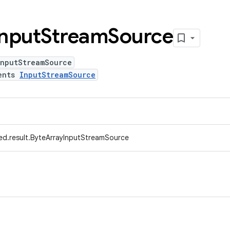
Input
Stream
Source
InputStreamSource
ents
InputStreamSource
ed.result.ByteArrayInputStreamSource