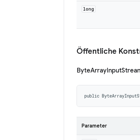
long
Öffentliche Kons
Byte
Array
Input
Strea
public ByteArrayInputS
Parameter