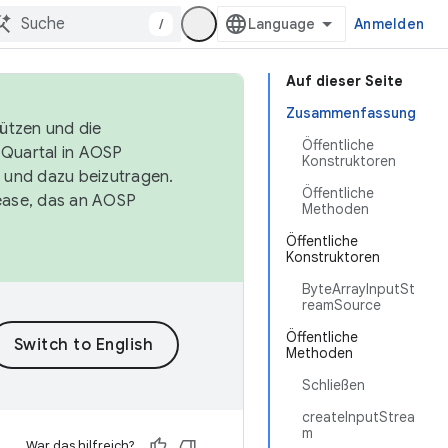
/
Anmelden
Auf dieser Seite
Zusammenfassung
tützen und die
Öffentliche
. Quartal in AOSP
Konstruktoren
 und dazu beizutragen.
Öffentliche
ease, das an AOSP
Methoden
Öffentliche
Konstruktoren
ByteArrayInputSt
reamSource
Öffentliche
Methoden
Schließen
createInputStrea
m
War das hilfreich?