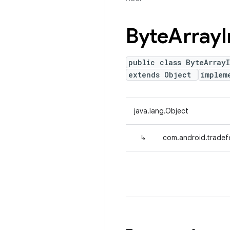
Byte
Array
public class ByteArray
extends Object
implem
java.lang.Object
↳
com.android.tradef