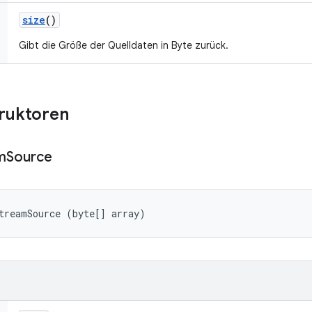
size
()
Gibt die Größe der Quelldaten in Byte zurück.
truktoren
m
Source
treamSource (byte[] array)