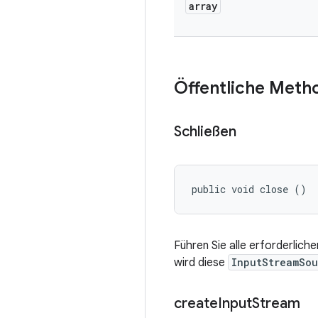
array
Öffentliche Meth
Schließen
public void close ()
Führen Sie alle erforderlic
wird diese
InputStreamSou
create
Input
Stream