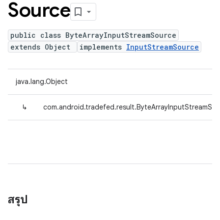
Source
public class ByteArrayInputStreamSource
extends Object
implements
InputStreamSource
java.lang.Object
↳
com.android.tradefed.result.ByteArrayInputStreamSo
สรุป