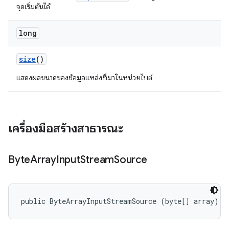
จุดเริ่มต้นได้
long
size
()
แสดงผลขนาดของข้อมูลแหล่งที่มาในหน่วยไบต์
เครื่องมือสร้างสาธารณะ
Byte
Array
Input
Stream
Source
public ByteArrayInputStreamSource (byte[] array)