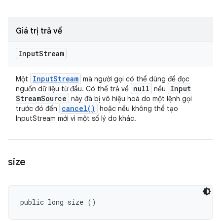
Giá trị trả về
Input
Stream
Input
Stream
Một
mà người gọi có thể dùng để đọc
null
Input
nguồn dữ liệu từ đầu. Có thể trả về
nếu
Stream
Source
này đã bị vô hiệu hoá do một lệnh gọi
cancel(
)
trước đó đến
hoặc nếu không thể tạo
InputStream mới vì một số lý do khác.
size
public long size ()