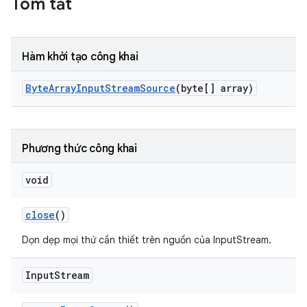
Tóm tắt
Hàm khởi tạo công khai
Byte
Array
Input
Stream
Source
(byte[] array)
Phương thức công khai
void
close
()
Dọn dẹp mọi thứ cần thiết trên nguồn của InputStream.
Input
Stream