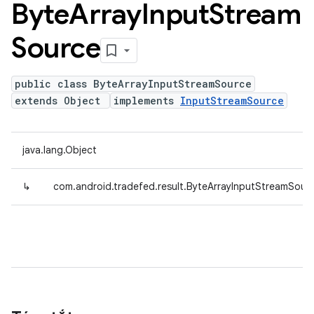
Byte
Array
Input
Stream
Source
public class ByteArrayInputStreamSource
extends Object
implements
InputStreamSource
java.lang.Object
↳
com.android.tradefed.result.ByteArrayInputStreamSour