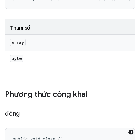
Tham số
array
byte
Phương thức công khai
đóng
public void close ()