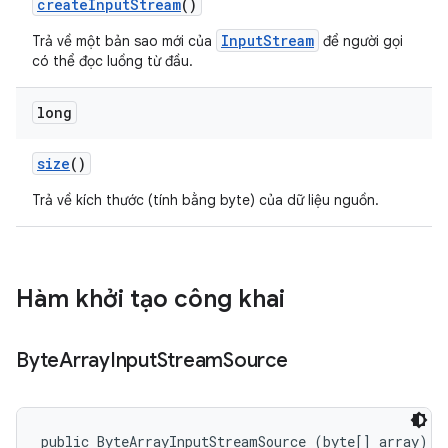
create
Input
Stream
()
InputStream
Trả về một bản sao mới của
để người gọi
có thể đọc luồng từ đầu.
long
size
()
Trả về kích thước (tính bằng byte) của dữ liệu nguồn.
Hàm khởi tạo công khai
Byte
Array
Input
Stream
Source
public ByteArrayInputStreamSource (byte[] array)