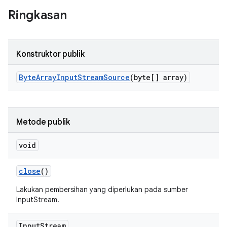
Ringkasan
Konstruktor publik
Byte
Array
Input
Stream
Source
(byte[] array)
Metode publik
void
close
()
Lakukan pembersihan yang diperlukan pada sumber
InputStream.
Input
Stream