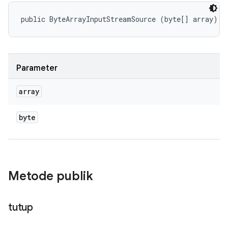
public ByteArrayInputStreamSource (byte[] array)
Parameter
array
byte
Metode publik
tutup