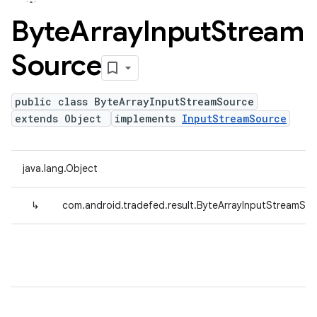
Byte
Array
Input
Stream
Source
public class ByteArrayInputStreamSource
extends Object
implements
InputStreamSource
java.lang.Object
↳
com.android.tradefed.result.ByteArrayInputStreamSo