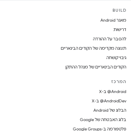
BUILD
מאגר Android
דרישות
להסבר על ההורדה
תצוגה מקדימה של הקודים הבינאריים
גיבוי קושחה
הקודים הבינאריים של מנהל ההתקן
המרכז
‫‎@Android ב-X
‫‎@AndroidDev ב-X
הבלוג של Android
בלוג האבטחה של Google
פלטפורמה ב-Google Groups