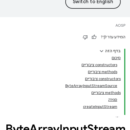
AOSP
המידע עזר לך?
בדף הזה
סיכום
‫constructors ציבוריים
‫methods ציבוריים
‫constructors ציבוריים
ByteArrayInputStreamSource
‫methods ציבוריים
סגירה
createInputStream
Byte
Array
Input
Stream