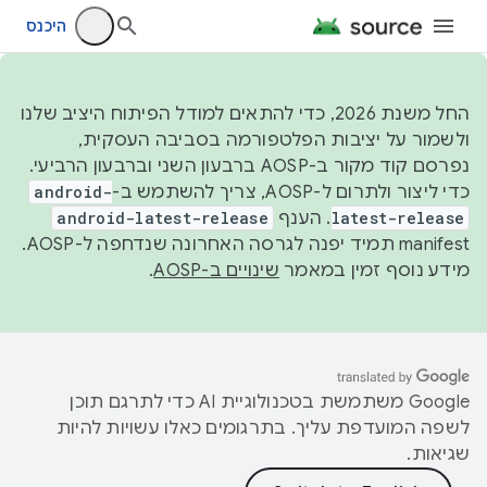
היכנס
החל משנת 2026, כדי להתאים למודל הפיתוח היציב שלנו
ולשמור על יציבות הפלטפורמה בסביבה העסקית,
נפרסם קוד מקור ב-AOSP ברבעון השני וברבעון הרביעי.
כדי ליצור ולתרום ל-AOSP, צריך להשתמש ב-
android-
latest-release
. הענף
android-latest-release
manifest תמיד יפנה לגרסה האחרונה שנדחפה ל-AOSP.
מידע נוסף זמין במאמר
שינויים ב-AOSP
.
‫Google משתמשת בטכנולוגיית AI כדי לתרגם תוכן
לשפה המועדפת עליך. בתרגומים כאלו עשויות להיות
שגיאות.