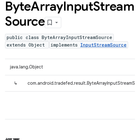
Byte
Array
Input
Stream
Source
public class ByteArrayInputStreamSource
extends Object
implements
InputStreamSource
java.lang.Object
↳
com.android.tradefed.result.ByteArrayInputStreamSo