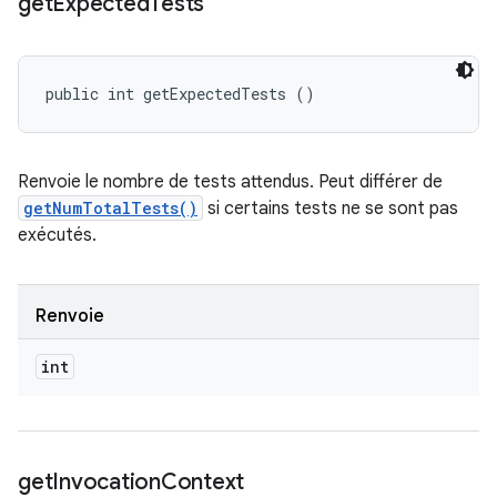
get
Expected
Tests
public int getExpectedTests ()
Renvoie le nombre de tests attendus. Peut différer de
getNumTotalTests()
si certains tests ne se sont pas
exécutés.
Renvoie
int
get
Invocation
Context