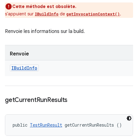
Cette méthode est obsolète.
s'appuient sur
de
.
IBuildInfo
getInvocationContext()
Renvoie les informations sur la build.
Renvoie
IBuild
Info
get
Current
Run
Results
public 
TestRunResult
 getCurrentRunResults ()