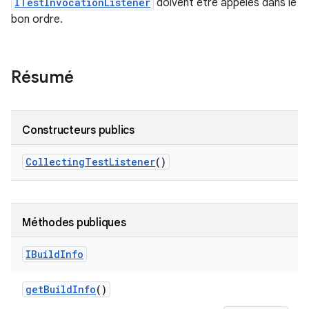
ITestInvocationListener
doivent être appelés dans le
bon ordre.
Résumé
Constructeurs publics
Collecting
Test
Listener
()
Méthodes publiques
IBuild
Info
get
Build
Info
()