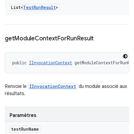
List<
Test
Run
Result
>
get
Module
Context
For
Run
Result
public 
IInvocationContext
 getModuleContextForRunRe
Renvoie le
IInvocationContext
du module associé aux
résultats.
Paramètres
test
Run
Name