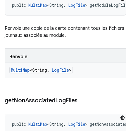
public 
MultiMap
<String, 
LogFile
> getModuleLogFiles
Renvoie une copie de la carte contenant tous les fichiers
journaux associés au module.
Renvoie
Multi
Map
<String
,
Log
File
>
get
Non
Associated
Log
Files
public 
MultiMap
<String, 
LogFile
> getNonAssociatedL