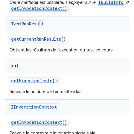
IBuildInfo
Cette méthode est obsolète. s'appuyer sur le
de
getInvocationContext()
.
Test
Run
Result
get
Current
Run
Results
()
Obtient les résultats de l'exécution du test en cours.
int
get
Expected
Tests
()
Renvoie le nombre de tests attendus.
IInvocation
Context
get
Invocation
Context
()
Renvoie le contexte d'invocation signalé via