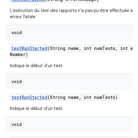
L'exécution du test des rapports n'a pas pu être effectuée en 
erreur fatale.
void
test
Run
Started
(String name
,
int num
Tests
,
int att
Number)
Indique le début d'un test.
void
test
Run
Started
(String name
,
int num
Tests)
Indique le début d'un test.
void