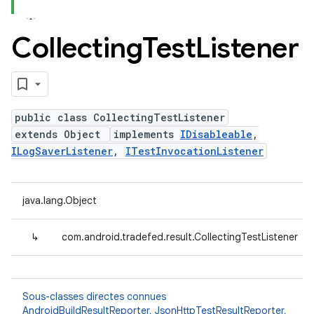
Collecting
Test
Listener
public class CollectingTestListener
extends Object
implements
IDisableable
,
ILogSaverListener
,
ITestInvocationListener
java.lang.Object
↳
com.android.tradefed.result.CollectingTestListener
Sous-classes directes connues
AndroidBuildResultReporter
,
JsonHttpTestResultReporter
,