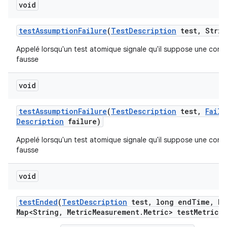
void
test
Assumption
Failure
(
Test
Description
test
,
Strin
Appelé lorsqu'un test atomique signale qu'il suppose une condi
fausse
void
test
Assumption
Failure
(
Test
Description
test
,
Failu
Description
failure)
Appelé lorsqu'un test atomique signale qu'il suppose une condi
fausse
void
test
Ended
(
Test
Description
test
,
long end
Time
,
Ha
Map<String
,
Metric
Measurement
.
Metric> test
Metrics)