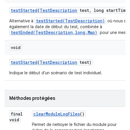
test
Started
(
Test
Description
test
,
long start
Time
testStarted(TestDescription)
Alternative à
où nous spé
également la date de début du test, combinée à
testEnded(TestDescription,long,Map)
pour une mesure
void
test
Started
(
Test
Description
test)
Indique le début d'un scénario de test individuel.
Méthodes protégées
final
clear
Module
Log
Files
()
void
Permet de nettoyer le fichier du module pour