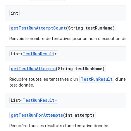
int
get
Test
Run
Attempt
Count
(String test
Run
Name)
Renvoie le nombre de tentatives pour un nom d'exécution de t
List<
Test
Run
Result
>
get
Test
Run
Attempts
(String test
Run
Name)
TestRunResult
Récupère toutes les tentatives d'un
d'une ex
test donnée.
List<
Test
Run
Result
>
get
Test
Run
For
Attempts
(int attempt)
Récupère tous les résultats d'une tentative donnée.