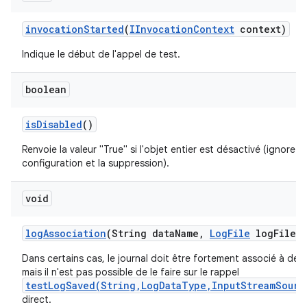
invocation
Started
(
IInvocation
Context
context)
Indique le début de l'appel de test.
boolean
is
Disabled
()
Renvoie la valeur "True" si l'objet entier est désactivé (ignore la
configuration et la suppression).
void
log
Association
(String data
Name
,
Log
File
log
File)
Dans certains cas, le journal doit être fortement associé à des 
mais il n'est pas possible de le faire sur le rappel
testLogSaved(String,LogDataType,InputStreamSourc
direct.