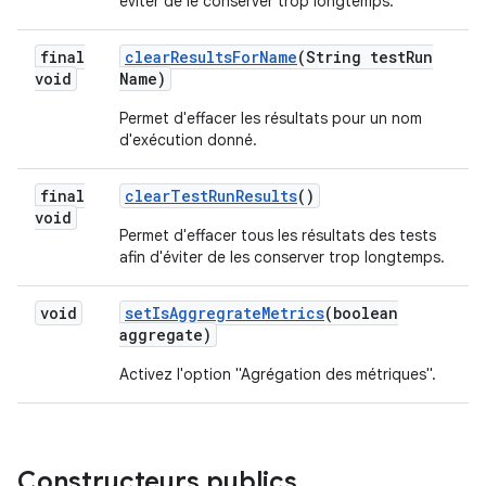
éviter de le conserver trop longtemps.
final
clear
Results
For
Name
(String test
Run
void
Name)
Permet d'effacer les résultats pour un nom
d'exécution donné.
final
clear
Test
Run
Results
()
void
Permet d'effacer tous les résultats des tests
afin d'éviter de les conserver trop longtemps.
void
set
Is
Aggregrate
Metrics
(boolean
aggregate)
Activez l'option "Agrégation des métriques".
Constructeurs publics