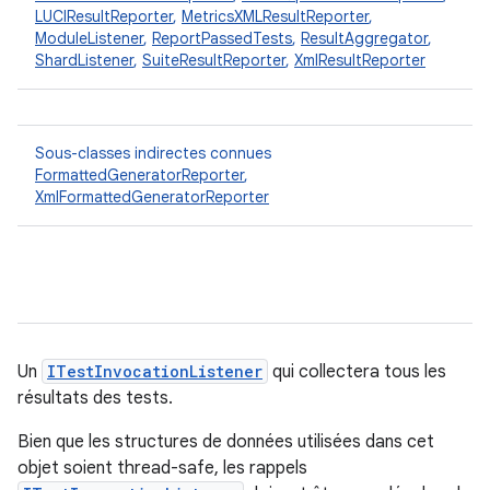
LUCIResultReporter
,
MetricsXMLResultReporter
,
ModuleListener
,
ReportPassedTests
,
ResultAggregator
,
ShardListener
,
SuiteResultReporter
,
XmlResultReporter
Sous-classes indirectes connues
FormattedGeneratorReporter
,
XmlFormattedGeneratorReporter
Un
ITestInvocationListener
qui collectera tous les
résultats des tests.
Bien que les structures de données utilisées dans cet
objet soient thread-safe, les rappels