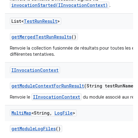
invocationStarted(IInvocationContext)
.
List<
Test
Run
Result
>
get
Merged
Test
Run
Results
()
Renvoie la collection fusionnée de résultats pour toutes les ex
différentes tentatives.
IInvocation
Context
get
Module
Context
For
Run
Result
(String test
Run
Name)
IInvocationContext
Renvoie le
du module associé aux résu
Multi
Map
<String
,
Log
File
>
get
Module
Log
Files
()