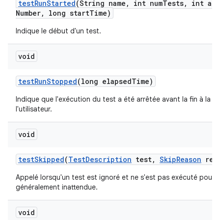
test
Run
Started
(String name
,
int num
Tests
,
int att
Number
,
long start
Time)
Indique le début d'un test.
void
test
Run
Stopped
(long elapsed
Time)
Indique que l'exécution du test a été arrêtée avant la fin à la
l'utilisateur.
void
test
Skipped
(
Test
Description
test
,
Skip
Reason
rea
Appelé lorsqu'un test est ignoré et ne s'est pas exécuté pour 
généralement inattendue.
void