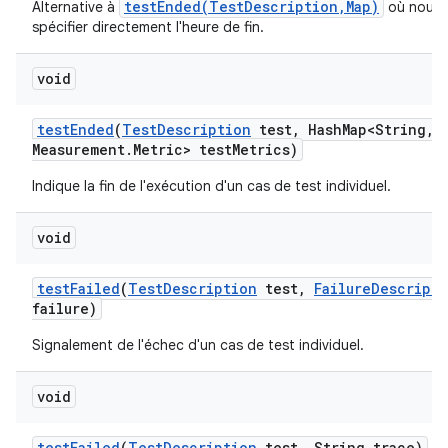
testEnded(TestDescription,Map)
Alternative à
où nous 
spécifier directement l'heure de fin.
void
test
Ended
(
Test
Description
test
,
Hash
Map<String
,
M
Measurement
.
Metric> test
Metrics)
Indique la fin de l'exécution d'un cas de test individuel.
void
test
Failed
(
Test
Description
test
,
Failure
Descripti
failure)
Signalement de l'échec d'un cas de test individuel.
void
test
Failed
(
Test
Description
test
,
String trace)