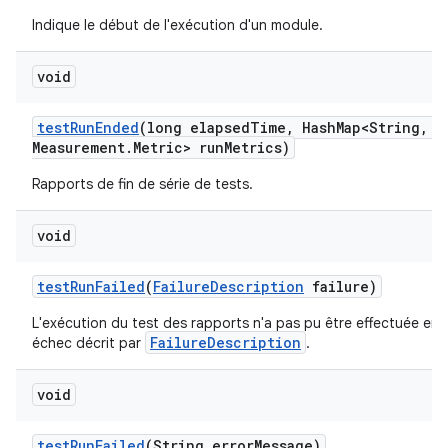
Indique le début de l'exécution d'un module.
void
test
Run
Ended
(long elapsed
Time
,
Hash
Map<String
,
Me
Measurement
.
Metric> run
Metrics)
Rapports de fin de série de tests.
void
test
Run
Failed
(
Failure
Description
failure)
L'exécution du test des rapports n'a pas pu être effectuée en 
FailureDescription
échec décrit par
.
void
test
Run
Failed
(String error
Message)