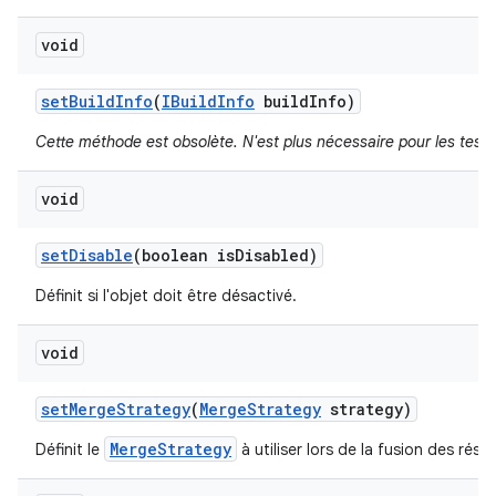
void
set
Build
Info
(
IBuild
Info
build
Info)
Cette méthode est obsolète. N'est plus nécessaire pour les tests
void
set
Disable
(boolean is
Disabled)
Définit si l'objet doit être désactivé.
void
set
Merge
Strategy
(
Merge
Strategy
strategy)
MergeStrategy
Définit le
à utiliser lors de la fusion des résul