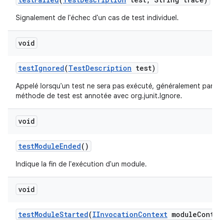
Signalement de l'échec d'un cas de test individuel.
void
test
Ignored
(
Test
Description
test)
Appelé lorsqu'un test ne sera pas exécuté, généralement parc
méthode de test est annotée avec org.junit.Ignore.
void
test
Module
Ended
()
Indique la fin de l'exécution d'un module.
void
test
Module
Started
(
IInvocation
Context
module
Conte