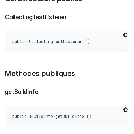
Collecting
Test
Listener
public CollectingTestListener ()
Méthodes publiques
get
Build
Info
public 
IBuildInfo
 getBuildInfo ()