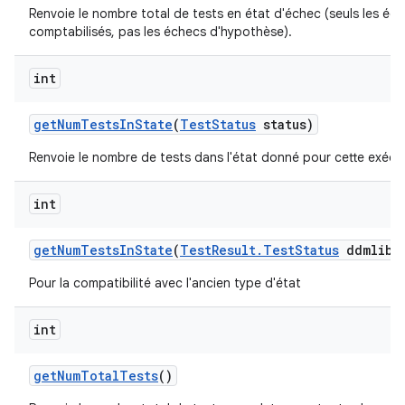
Renvoie le nombre total de tests en état d'échec (seuls les éc
comptabilisés, pas les échecs d'hypothèse).
int
get
Num
Tests
In
State
(
Test
Status
status)
Renvoie le nombre de tests dans l'état donné pour cette exécu
int
get
Num
Tests
In
State
(
Test
Result
.
Test
Status
ddmlib
S
Pour la compatibilité avec l'ancien type d'état
int
get
Num
Total
Tests
()