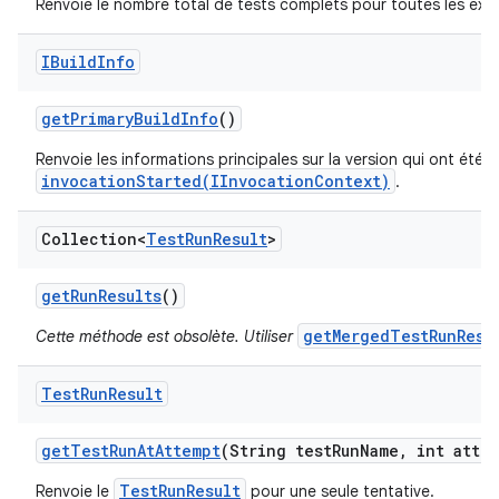
Renvoie le nombre total de tests complets pour toutes les exé
IBuild
Info
get
Primary
Build
Info
()
Renvoie les informations principales sur la version qui ont été s
invocationStarted(IInvocationContext)
.
Collection<
Test
Run
Result
>
get
Run
Results
()
getMergedTestRunResu
Cette méthode est obsolète. Utiliser
Test
Run
Result
get
Test
Run
At
Attempt
(String test
Run
Name
,
int attem
TestRunResult
Renvoie le
pour une seule tentative.