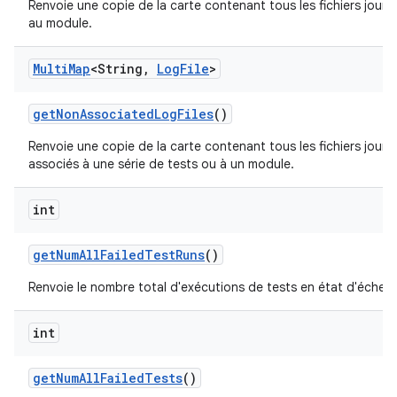
Renvoie une copie de la carte contenant tous les fichiers jour
au module.
Multi
Map
<String
,
Log
File
>
get
Non
Associated
Log
Files
()
Renvoie une copie de la carte contenant tous les fichiers jour
associés à une série de tests ou à un module.
int
get
Num
All
Failed
Test
Runs
()
Renvoie le nombre total d'exécutions de tests en état d'échec.
int
get
Num
All
Failed
Tests
()