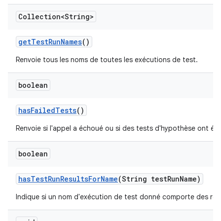
Collection<String>
get
Test
Run
Names
()
Renvoie tous les noms de toutes les exécutions de test.
boolean
has
Failed
Tests
()
Renvoie si l'appel a échoué ou si des tests d'hypothèse ont éc
boolean
has
Test
Run
Results
For
Name
(String test
Run
Name)
Indique si un nom d'exécution de test donné comporte des résu