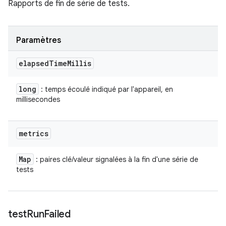
Rapports de fin de série de tests.
Paramètres
elapsed
Time
Millis
long
: temps écoulé indiqué par l'appareil, en
millisecondes
metrics
Map
: paires clé/valeur signalées à la fin d'une série de
tests
test
Run
Failed