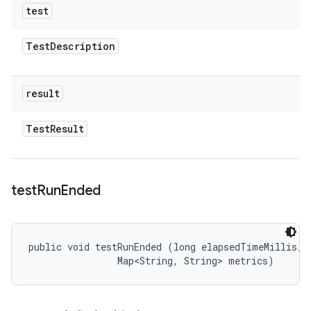
test
Test
Description
result
Test
Result
test
Run
Ended
public void testRunEnded (long elapsedTimeMillis, 

                Map<String, String> metrics)