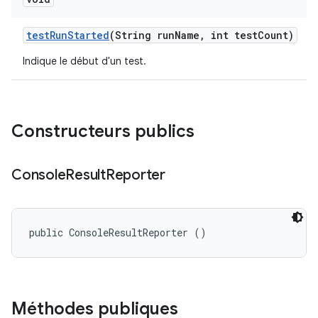
test
Run
Started
(String run
Name
,
int test
Count)
Indique le début d'un test.
Constructeurs publics
Console
Result
Reporter
public ConsoleResultReporter ()
Méthodes publiques