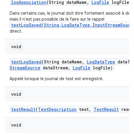
log
Association
(String data
Name
,
Log
File
log
File)
Dans certains cas, le journal doit être fortement associé à des 
mais il n'est pas possible de le faire sur le rappel
testLogSaved(String,LogDataType,InputStreamSourc
direct.
void
test
Log
Saved
(String data
Name
,
Log
Data
Type
data
Ty
Stream
Source
data
Stream
,
Log
File
log
File)
Appelé lorsque le journal de test est enregistré.
void
test
Result
(
Test
Description
test
,
Test
Result
resul
void