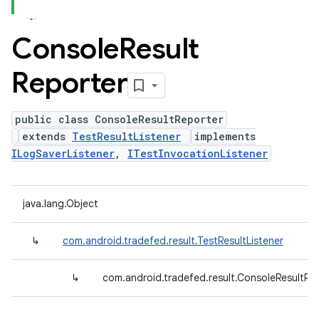
Console
Result
Reporter
public class ConsoleResultReporter
extends
TestResultListener
implements
ILogSaverListener
,
ITestInvocationListener
java.lang.Object
↳
com.android.tradefed.result.TestResultListener
↳
com.android.tradefed.result.ConsoleResultRe