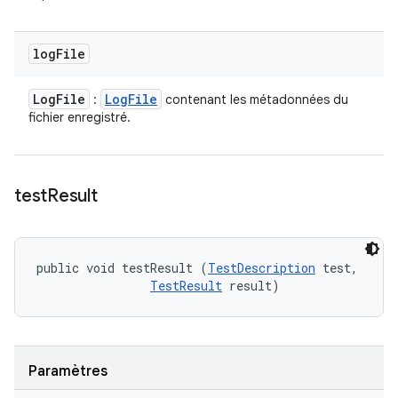
log
File
Log
File
Log
File
:
contenant les métadonnées du
fichier enregistré.
test
Result
public void testResult (
TestDescription
 test, 

TestResult
 result)
Paramètres