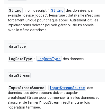
String
String
: nom descriptif
des données, par
exemple "device_logcat". Remarque : dataName n'est pas
forcément unique pour chaque appel. Autrement dit, les
implémenteurs doivent pouvoir gérer plusieurs appels
avec le même dataName.
data
Type
Log
Data
Type
Log
Data
Type
:
des données
data
Stream
Input
Stream
Source
Input
Stream
Source
:
des
données. Les développeurs doivent appeler
createInputStream pour commencer à lire les données et
s'assurer de fermer l'InputStream résultant une fois
l'opération terminée.