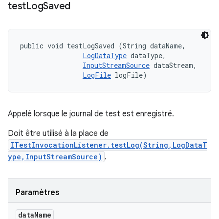
test
Log
Saved
public void testLogSaved (String dataName, 

LogDataType
 dataType, 

InputStreamSource
 dataStream, 

LogFile
 logFile)
Appelé lorsque le journal de test est enregistré.
Doit être utilisé à la place de
ITestInvocationListener.testLog(String,LogDataT
ype,InputStreamSource)
.
Paramètres
data
Name