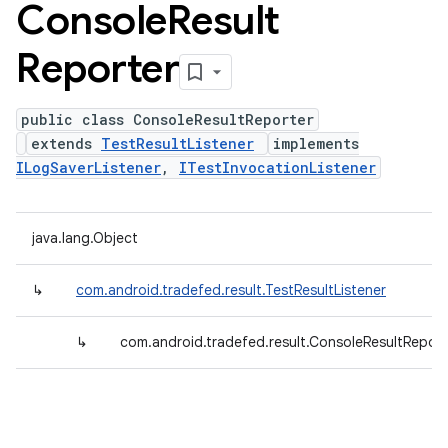
Console
Result
Reporter
public class ConsoleResultReporter
extends
TestResultListener
implements
ILogSaverListener
,
ITestInvocationListener
java.lang.Object
↳
com.android.tradefed.result.TestResultListener
↳
com.android.tradefed.result.ConsoleResultReport