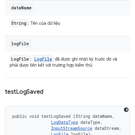
data
Name
String
: Tên của dữ liệu
log
File
Log
File
Log
File
:
đã được ghi nhật ký trước đó và
phải được liên kết với trường hợp kiểm thử.
test
Log
Saved
public void testLogSaved (String dataName, 

LogDataType
 dataType, 

InputStreamSource
 dataStream, 

LogFile
 logFile)