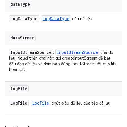
data
Type
Log
Data
Type
Log
Data
Type
:
của dữ liệu
data
Stream
Input
Stream
Source
Input
Stream
Source
:
của dữ
liệu. Người triển khai nên gọi createInputStream để bắt
đầu đọc dữ liệu và đảm bảo đóng InputStream kết quả khi
hoàn tất.
log
File
Log
File
Log
File
:
chứa siêu dữ liệu của tệp đã lưu.