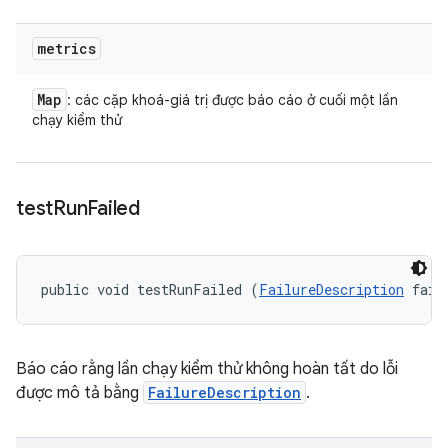
metrics
Map
: các cặp khoá-giá trị được báo cáo ở cuối một lần
chạy kiểm thử
test
Run
Failed
public void testRunFailed (
FailureDescription
 fail
Báo cáo rằng lần chạy kiểm thử không hoàn tất do lỗi
được mô tả bằng
FailureDescription
.