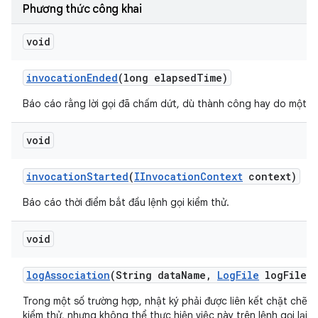
Phương thức công khai
void
invocation
Ended
(long elapsed
Time)
Báo cáo rằng lời gọi đã chấm dứt, dù thành công hay do một số 
void
invocation
Started
(
IInvocation
Context
context)
Báo cáo thời điểm bắt đầu lệnh gọi kiểm thử.
void
log
Association
(String data
Name
,
Log
File
log
File)
Trong một số trường hợp, nhật ký phải được liên kết chặt chẽ v
kiểm thử, nhưng không thể thực hiện việc này trên lệnh gọi lại t