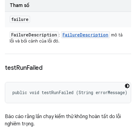
Tham số
failure
Failure
Description
Failure
Description
:
mô tả
lỗi và bối cảnh của lỗi đó.
test
Run
Failed
public void testRunFailed (String errorMessage)
Báo cáo rằng lần chạy kiểm thử không hoàn tất do lỗi
nghiêm trọng.