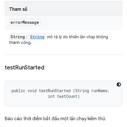
Tham số
error
Message
String
String
:
mô tả lý do khiến lần chạy không
thành công.
test
Run
Started
public void testRunStarted (String runName, 

                int testCount)
Báo cáo thời điểm bắt đầu một lần chạy kiểm thử.