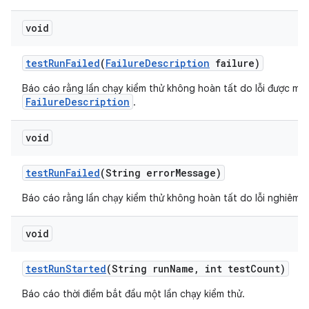
void
test
Run
Failed
(
Failure
Description
failure)
Báo cáo rằng lần chạy kiểm thử không hoàn tất do lỗi được mô
FailureDescription
.
void
test
Run
Failed
(String error
Message)
Báo cáo rằng lần chạy kiểm thử không hoàn tất do lỗi nghiêm t
void
test
Run
Started
(String run
Name
,
int test
Count)
Báo cáo thời điểm bắt đầu một lần chạy kiểm thử.