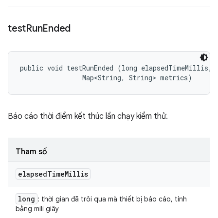
test
Run
Ended
public void testRunEnded (long elapsedTimeMillis, 

                Map<String, String> metrics)
Báo cáo thời điểm kết thúc lần chạy kiểm thử.
Tham số
elapsed
Time
Millis
long
: thời gian đã trôi qua mà thiết bị báo cáo, tính
bằng mili giây