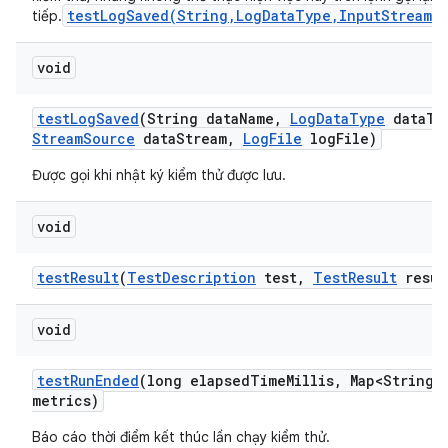
testLogSaved(String,LogDataType,InputStreamS
tiếp.
void
test
Log
Saved
(String data
Name
,
Log
Data
Type
data
Ty
Stream
Source
data
Stream
,
Log
File
log
File)
Được gọi khi nhật ký kiểm thử được lưu.
void
test
Result
(
Test
Description
test
,
Test
Result
resul
void
test
Run
Ended
(long elapsed
Time
Millis
,
Map<String
,
metrics)
Báo cáo thời điểm kết thúc lần chạy kiểm thử.