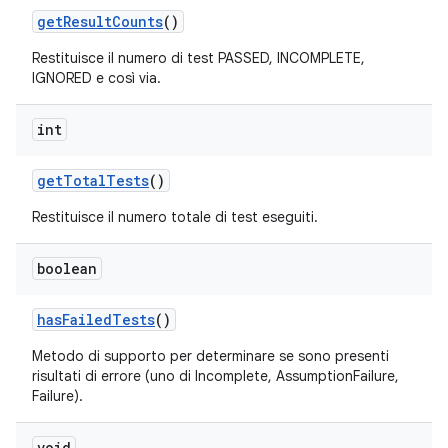
get
Result
Counts
()
Restituisce il numero di test PASSED, INCOMPLETE,
IGNORED e così via.
int
get
Total
Tests
()
Restituisce il numero totale di test eseguiti.
boolean
has
Failed
Tests
()
Metodo di supporto per determinare se sono presenti
risultati di errore (uno di Incomplete, AssumptionFailure,
Failure).
void