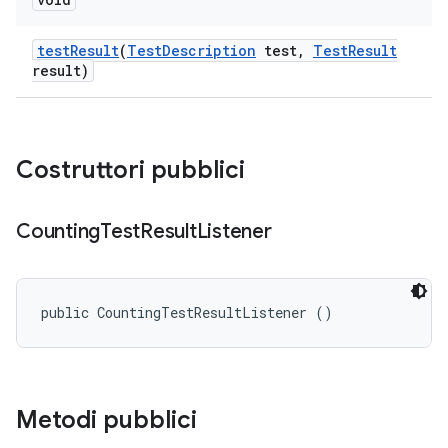
test
Result
(
Test
Description
test
,
Test
Result
result)
Costruttori pubblici
Counting
Test
Result
Listener
public CountingTestResultListener ()
Metodi pubblici