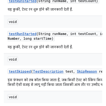
test
Run
Started
(String run
Name
,
int test
Count)
यह कुकी, टेस्ट रन शुरू होने की जानकारी देती है.
void
test
Run
Started
(String run
Name
,
int test
Count
,
int
Number
,
long start
Time)
यह कुकी, टेस्ट रन शुरू होने की जानकारी देती है.
void
test
Skipped
(
Test
Description
test
,
Skip
Reason
rea
इस फ़ंक्शन को तब कॉल किया जाता है, जब किसी टेस्ट को स्किप किया 
किसी ऐसी वजह से लागू नहीं किया जाता जिसकी आम तौर पर उम्मीद नहीं
void