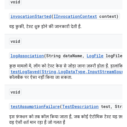
void
invocation
Started
(
IInvocation
Context
context)
यह कुकी, टेस्ट शुरू होने की जानकारी देती है.
void
log
Association
(String data
Name
,
Log
File
log
File)
कुछ मामलों में, लॉग को टेस्ट केस से जोड़ा जाना ज़रूरी होता है. हालांकि, 
testLogSaved(String,LogDataType,InputStreamSourc
कॉलबैक पर ऐसा नहीं किया जा सकता.
void
test
Assumption
Failure
(
Test
Description
test
,
Strin
इस फ़ंक्शन को तब कॉल किया जाता है, जब कोई ऐटॉमिक टेस्ट यह फ़्लैग
वह ऐसी शर्त मान रहा है जो गलत है