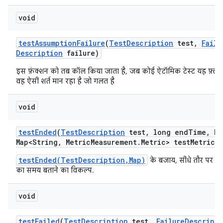
void
test
Assumption
Failure
(
Test
Description
test
,
Failu
Description
failure)
इस फ़ंक्शन को तब कॉल किया जाता है, जब कोई ऐटॉमिक टेस्ट यह फ़्लैग
वह ऐसी शर्त मान रहा है जो गलत है
void
test
Ended
(
Test
Description
test
,
long end
Time
,
Ha
Map<String
,
Metric
Measurement
.
Metric> test
Metrics)
testEnded(TestDescription,Map)
के बजाय, सीधे तौर पर इवे
का समय बताने का विकल्प.
void
test
Failed
(
Test
Description
test
,
Failure
Descripti