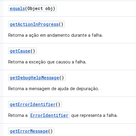
equals
(Object obj)
get
Action
In
Progress
()
Retorna a ação em andamento durante a falha.
get
Cause
()
Retorna a exceção que causou a falha.
get
Debug
Help
Message
()
Retorna a mensagem de ajuda de depuração.
get
Error
Identifier
()
ErrorIdentifier
Retorna a
que representa a falha.
get
Error
Message
()