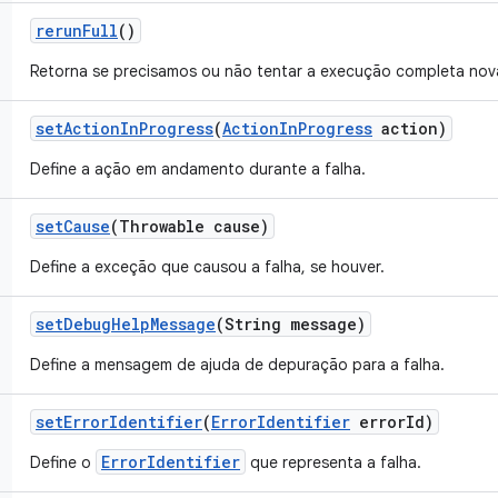
rerun
Full
()
Retorna se precisamos ou não tentar a execução completa no
set
Action
In
Progress
(
Action
In
Progress
action)
Define a ação em andamento durante a falha.
set
Cause
(Throwable cause)
Define a exceção que causou a falha, se houver.
set
Debug
Help
Message
(String message)
Define a mensagem de ajuda de depuração para a falha.
set
Error
Identifier
(
Error
Identifier
error
Id)
ErrorIdentifier
Define o
que representa a falha.