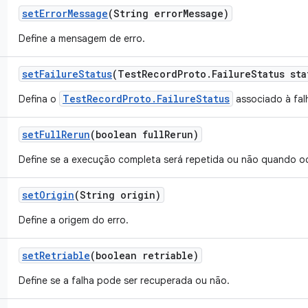
set
Error
Message
(String error
Message)
Define a mensagem de erro.
set
Failure
Status
(Test
Record
Proto
.
Failure
Status sta
TestRecordProto.FailureStatus
Defina o
associado à fal
set
Full
Rerun
(boolean full
Rerun)
Define se a execução completa será repetida ou não quando oc
set
Origin
(String origin)
Define a origem do erro.
set
Retriable
(boolean retriable)
Define se a falha pode ser recuperada ou não.