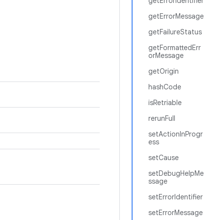
getErrorIdentifier
getErrorMessage
getFailureStatus
getFormattedErr
orMessage
getOrigin
hashCode
isRetriable
rerunFull
setActionInProgr
ess
setCause
setDebugHelpMe
ssage
setErrorIdentifier
setErrorMessage