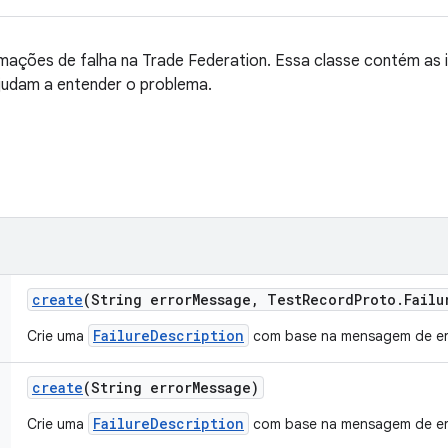
rmações de falha na Trade Federation. Essa classe contém a
ajudam a entender o problema.
create
(String error
Message
,
Test
Record
Proto
.
Failu
FailureDescription
Crie uma
com base na mensagem de err
create
(String error
Message)
FailureDescription
Crie uma
com base na mensagem de err