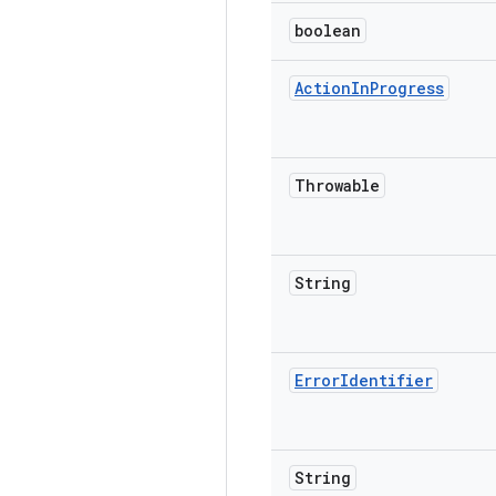
boolean
Action
In
Progress
Throwable
String
Error
Identifier
String