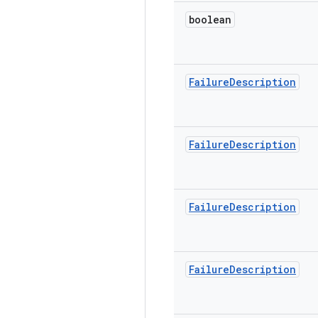
boolean
Failure
Description
Failure
Description
Failure
Description
Failure
Description