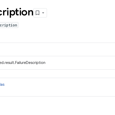
ription
cription
d.result.FailureDescription
das