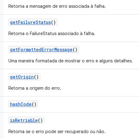
Retorna a mensagem de erro associada à falha.
get
Failure
Status
()
Retorna o FailureStatus associado à falha.
get
Formatted
Error
Message
()
Uma maneira formatada de mostrar o erro e alguns detalhes.
get
Origin
()
Retorna a origem do erro.
hash
Code
()
is
Retriable
()
Retorna se o erro pode ser recuperado ou não.