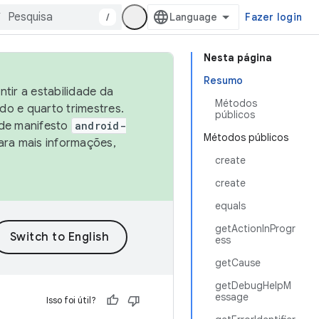
/
Fazer login
Nesta página
Resumo
tir a estabilidade da
Métodos
o e quarto trimestres.
públicos
 de manifesto
android-
Métodos públicos
ara mais informações,
create
create
equals
getActionInProgr
ess
getCause
getDebugHelpM
essage
Isso foi útil?