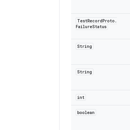
Test
Record
Proto
.
Failure
Status
String
String
int
boolean