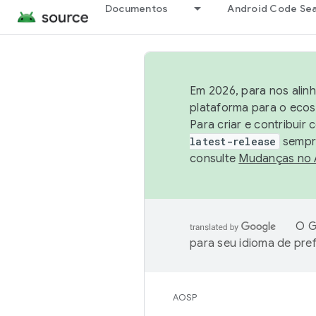
Documentos
Android Code Se
Em 2026, para nos alin
plataforma para o ecos
Para criar e contribuir
latest-release
sempre
consulte
Mudanças no
O G
para seu idioma de pre
AOSP