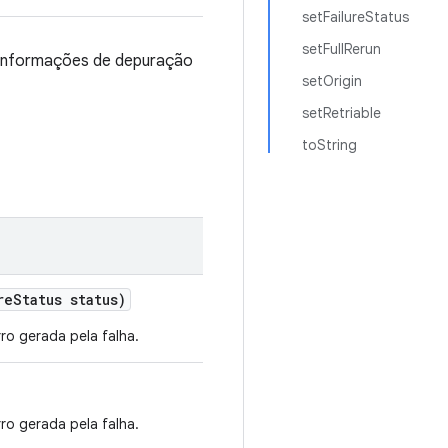
setFailureStatus
setFullRerun
s informações de depuração
setOrigin
setRetriable
toString
re
Status status)
o gerada pela falha.
o gerada pela falha.