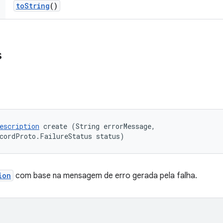
to
String
()
s
escription
 create (String errorMessage, 

cordProto.FailureStatus status)
ion
com base na mensagem de erro gerada pela falha.