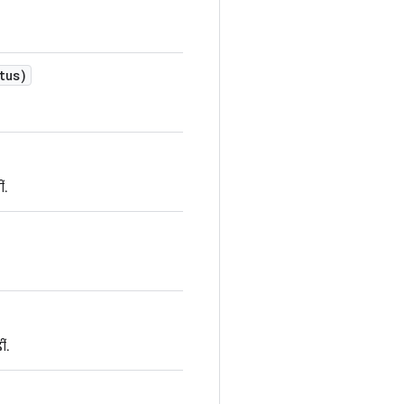
tus)
ं.
ं.