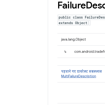
Failure
Desc
public class FailureDes
extends Object
java.lang.Object
↳
com.android.tradefe
पहचाने गए डायरेक्ट सबक्लास
MultiFailureDescription