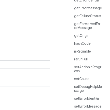
getErrorIdentifier
getErrorMessage
getFailureStatus
getFormattedErr
orMessage
getOrigin
hashCode
isRetriable
rerunFull
setActionInProgr
ess
setCause
setDebugHelpMe
ssage
setErrorIdentifier
setErrorMessage