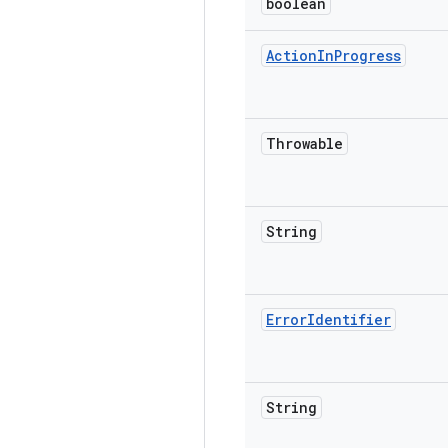
boolean
Action
In
Progress
Throwable
String
Error
Identifier
String