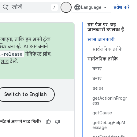
/
प्रवेश करें
इस पेज पर, यह
जानकारी उपलब्ध है
जाएगा, ताकि हम अपने ट्रंक
खास जानकारी
स्थिर बना रहे. AOSP बनाने
सार्वजनिक तरीके
t-release
मेनिफ़ेस्ट ब्रांच,
सार्वजनिक तरीके
दलाव
देखें.
बनाएं
बनाएं
बराबर
getActionInProgr
ess
getCause
न्टेंट से आपको मदद मिली?
getDebugHelpM
essage