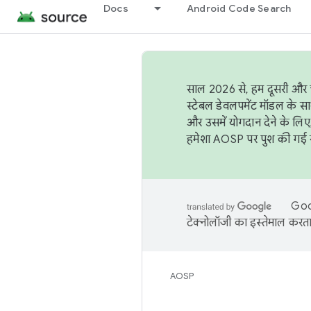
Docs
Android Code Search
साल 2026 से, हम दूसरी और च
स्टेबल डेवलपमेंट मॉडल के सा
और उसमें योगदान देने के लिए
हमेशा AOSP पर पुश की गई सब
Goog
टेक्नोलॉजी का इस्तेमाल करता 
AOSP