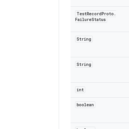
Test
Record
Proto
.
Failure
Status
String
String
int
boolean