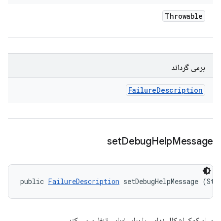
Throwable
برمی گرداند
Failure
Description
set
Debug
Help
Message
public 
FailureDescription
 setDebugHelpMessage (Str
پیام کمک اشکال زدایی را برای خرابی تنظیم می کند.