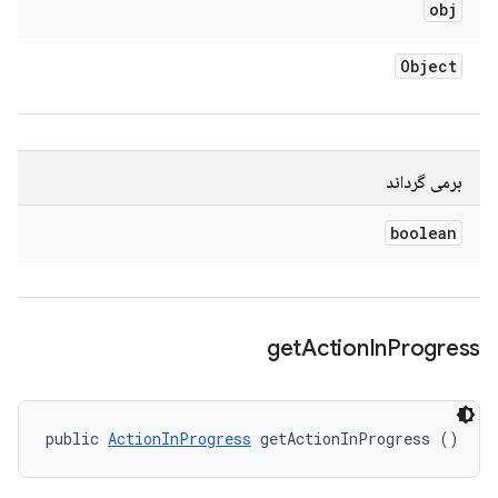
obj
Object
برمی گرداند
boolean
get
Action
In
Progress
public 
ActionInProgress
 getActionInProgress ()