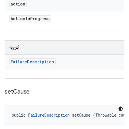
action
Action
In
Progress
रिटर्न
Failure
Description
set
Cause
public 
FailureDescription
 setCause (Throwable caus