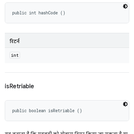
public int hashCode ()
रिटर्न
int
is
Retriable
public boolean isRetriable ()