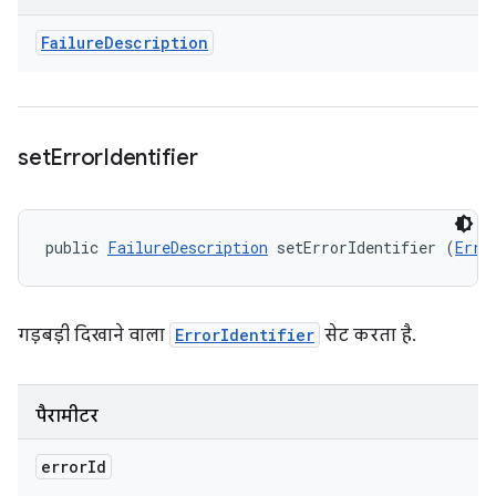
Failure
Description
set
Error
Identifier
public 
FailureDescription
 setErrorIdentifier (
Erro
गड़बड़ी दिखाने वाला
ErrorIdentifier
सेट करता है.
पैरामीटर
error
Id